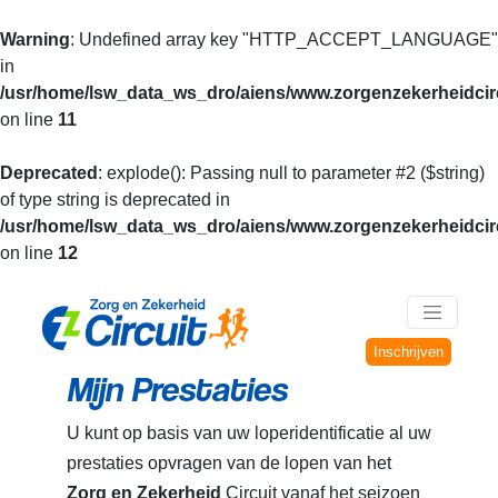
Warning
: Undefined array key "HTTP_ACCEPT_LANGUAGE"
in
/usr/home/lsw_data_ws_dro/aiens/www.zorgenzekerheidcirc
on line
11
Deprecated
: explode(): Passing null to parameter #2 ($string)
of type string is deprecated in
/usr/home/lsw_data_ws_dro/aiens/www.zorgenzekerheidcirc
on line
12
Inschrijven
Mijn Prestaties
U kunt op basis van uw loperidentificatie al uw
prestaties opvragen van de lopen van het
Zorg en Zekerheid
Circuit vanaf het seizoen