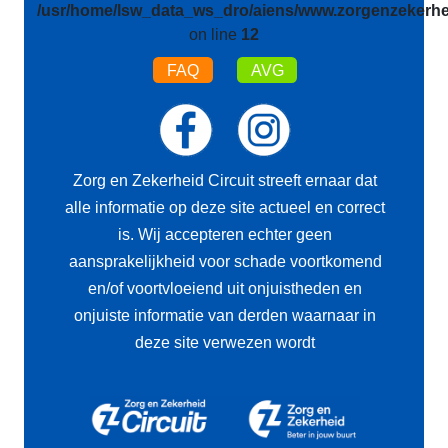
/usr/home/lsw_data_ws_dro/aiens/www.zorgenzekerhei
on line
12
FAQ
AVG
Zorg en Zekerheid Circuit streeft ernaar dat
alle informatie op deze site actueel en correct
is. Wij accepteren echter geen
aansprakelijkheid voor schade voortkomend
en/of voortvloeiend uit onjuistheden en
onjuiste informatie van derden waarnaar in
deze site verwezen wordt