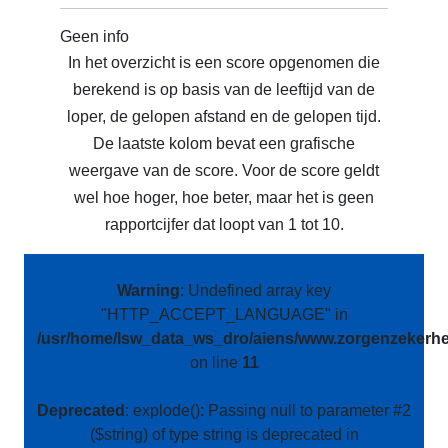
Geen info
In het overzicht is een score opgenomen die
berekend is op basis van de leeftijd van de
loper, de gelopen afstand en de gelopen tijd.
De laatste kolom bevat een grafische
weergave van de score. Voor de score geldt
wel hoe hoger, hoe beter, maar het is geen
rapportcijfer dat loopt van 1 tot 10.
Warning
: Undefined array key
"HTTP_ACCEPT_LANGUAGE" in
/usr/home/lsw_data_ws_dro/aiens/www.zorgenzekerhei
on line
11
Deprecated
: explode(): Passing null to parameter #2
($string) of type string is deprecated in