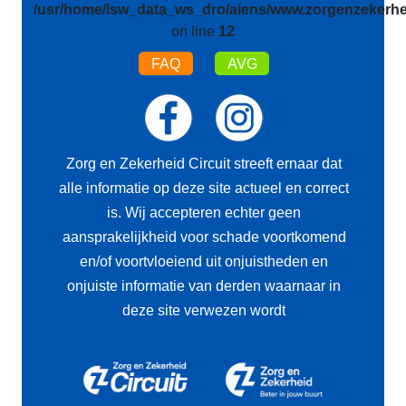
/usr/home/lsw_data_ws_dro/aiens/www.zorgenzekerhei
on line
12
FAQ
AVG
Zorg en Zekerheid Circuit streeft ernaar dat
alle informatie op deze site actueel en correct
is. Wij accepteren echter geen
aansprakelijkheid voor schade voortkomend
en/of voortvloeiend uit onjuistheden en
onjuiste informatie van derden waarnaar in
deze site verwezen wordt