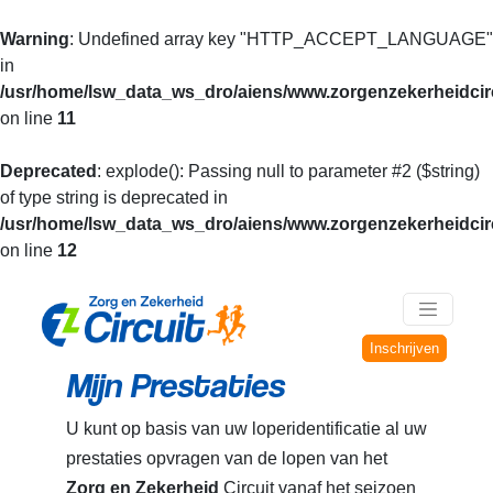
Warning
: Undefined array key "HTTP_ACCEPT_LANGUAGE"
in
/usr/home/lsw_data_ws_dro/aiens/www.zorgenzekerheidcirc
on line
11
Deprecated
: explode(): Passing null to parameter #2 ($string)
of type string is deprecated in
/usr/home/lsw_data_ws_dro/aiens/www.zorgenzekerheidcirc
on line
12
Inschrijven
Mijn Prestaties
U kunt op basis van uw loperidentificatie al uw
prestaties opvragen van de lopen van het
Zorg en Zekerheid
Circuit vanaf het seizoen