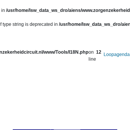
 in
/usr/home/lsw_data_ws_dro/aiens/www.zorgenzekerheidc
f type string is deprecated in
/usr/home/lsw_data_ws_dro/aien
zekerheidcircuit.nl/www/Tools/I18N.php
on
12
Loopagenda
line
uw prestaties opvragen van de lopen van het
Zorg en Zekerheid
. Correcties in de gegevens van de afgelopen seizoenen worden 
 u onder
Uitslagen
.
an afstand wilt veranderen voor de active loop.