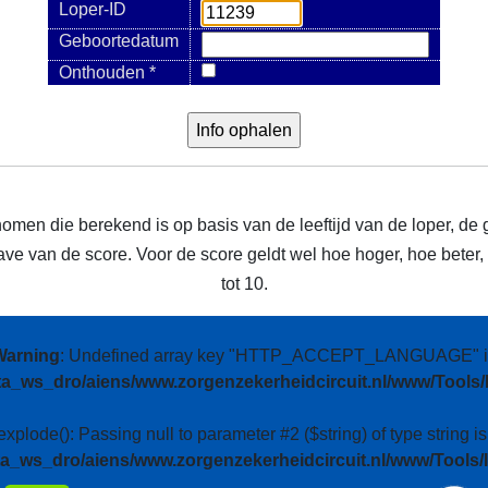
Loper-ID
Geboortedatum
Onthouden *
nomen die berekend is op basis van de leeftijd van de loper, de 
e van de score. Voor de score geldt wel hoe hoger, hoe beter, m
tot 10.
Warning
: Undefined array key "HTTP_ACCEPT_LANGUAGE" i
ta_ws_dro/aiens/www.zorgenzekerheidcircuit.nl/www/Tools/
 explode(): Passing null to parameter #2 ($string) of type string i
ta_ws_dro/aiens/www.zorgenzekerheidcircuit.nl/www/Tools/