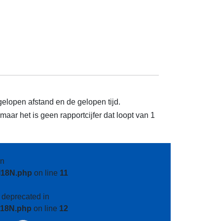
gelopen afstand en de gelopen tijd.
aar het is geen rapportcijfer dat loopt van 1
n
I18N.php
on line
11
s deprecated in
I18N.php
on line
12