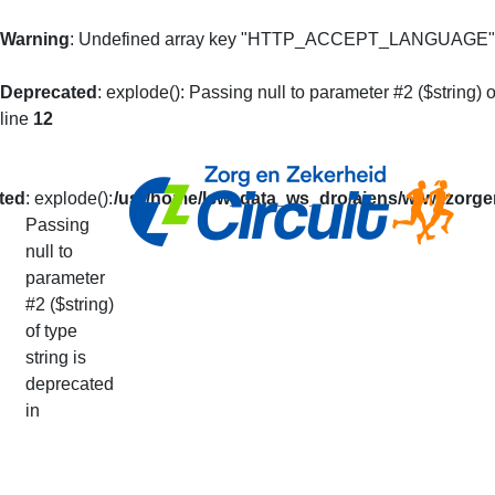
Warning
: Undefined array key "HTTP_ACCEPT_LANGUAGE"
Deprecated
: explode(): Passing null to parameter #2 ($string) o
line
12
ted
: explode():
/usr/home/lsw_data_ws_dro/aiens/www.zorgen
Passing
null to
Mijn Prestaties
parameter
#2 ($string)
of type
U kunt op basis van uw loperidentificatie al 
string is
De getoonde informatie is alleen informatief
deprecated
Uw prestaties van het lopende seizoen vindt
in
Via deze pagina kunt u ook doorgeven dat u v