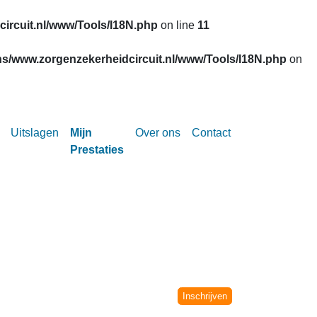
ircuit.nl/www/Tools/I18N.php
on line
11
s/www.zorgenzekerheidcircuit.nl/www/Tools/I18N.php
on
Uitslagen
Mijn
Over ons
Contact
Prestaties
Circuit vanaf het seizoen 2002-2003.
niet meer verwerkt.
Inschrijven