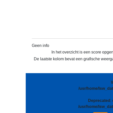
Geen info
In het overzicht is een score opge
De laatste kolom bevat een grafische weergav
/usr/home/lsw_da
Deprecated
:
/usr/home/lsw_da