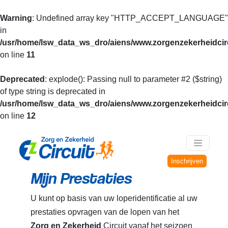
Warning
: Undefined array key "HTTP_ACCEPT_LANGUAGE"
in
/usr/home/lsw_data_ws_dro/aiens/www.zorgenzekerheidcirc
on line
11
Deprecated
: explode(): Passing null to parameter #2 ($string)
of type string is deprecated in
/usr/home/lsw_data_ws_dro/aiens/www.zorgenzekerheidcirc
on line
12
Inschrijven
Mijn Prestaties
U kunt op basis van uw loperidentificatie al uw
prestaties opvragen van de lopen van het
Zorg en Zekerheid
Circuit vanaf het seizoen