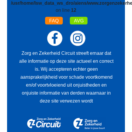
/usr/home/lsw_data_ws_dro/aiens/www.zorgenzekerhei
on line
12
FAQ
AVG
Zorg en Zekerheid Circuit streeft ernaar dat
alle informatie op deze site actueel en correct
is. Wij accepteren echter geen
aansprakelijkheid voor schade voortkomend
en/of voortvloeiend uit onjuistheden en
onjuiste informatie van derden waarnaar in
deze site verwezen wordt