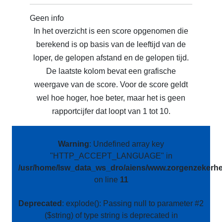
Geen info
In het overzicht is een score opgenomen die
berekend is op basis van de leeftijd van de
loper, de gelopen afstand en de gelopen tijd.
De laatste kolom bevat een grafische
weergave van de score. Voor de score geldt
wel hoe hoger, hoe beter, maar het is geen
rapportcijfer dat loopt van 1 tot 10.
Warning
: Undefined array key
"HTTP_ACCEPT_LANGUAGE" in
/usr/home/lsw_data_ws_dro/aiens/www.zorgenzekerhei
on line
11
Deprecated
: explode(): Passing null to parameter #2
($string) of type string is deprecated in