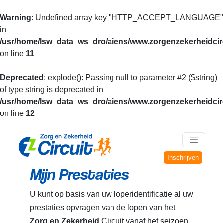
Warning
: Undefined array key "HTTP_ACCEPT_LANGUAGE"
in
/usr/home/lsw_data_ws_dro/aiens/www.zorgenzekerheidcirc
on line
11
Deprecated
: explode(): Passing null to parameter #2 ($string)
of type string is deprecated in
/usr/home/lsw_data_ws_dro/aiens/www.zorgenzekerheidcirc
on line
12
Inschrijven
Mijn Prestaties
U kunt op basis van uw loperidentificatie al uw
prestaties opvragen van de lopen van het
Zorg en Zekerheid
Circuit vanaf het seizoen