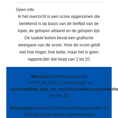
Geen info
In het overzicht is een score opgenomen die
berekend is op basis van de leeftijd van de
loper, de gelopen afstand en de gelopen tijd.
De laatste kolom bevat een grafische
weergave van de score. Voor de score geldt
wel hoe hoger, hoe beter, maar het is geen
rapportcijfer dat loopt van 1 tot 10.
Warning
: Undefined array key
"HTTP_ACCEPT_LANGUAGE" in
/usr/home/lsw_data_ws_dro/aiens/www.zorgenzekerhei
on line
11
Deprecated
: explode(): Passing null to parameter #2
($string) of type string is deprecated in