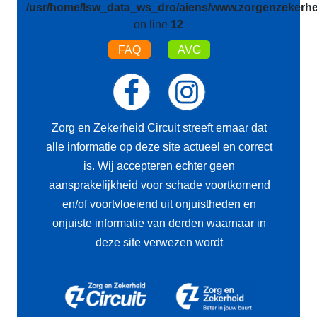
/usr/home/lsw_data_ws_dro/aiens/www.zorgenzekerhei
on line
12
FAQ
AVG
Zorg en Zekerheid Circuit streeft ernaar dat
alle informatie op deze site actueel en correct
is. Wij accepteren echter geen
aansprakelijkheid voor schade voortkomend
en/of voortvloeiend uit onjuistheden en
onjuiste informatie van derden waarnaar in
deze site verwezen wordt