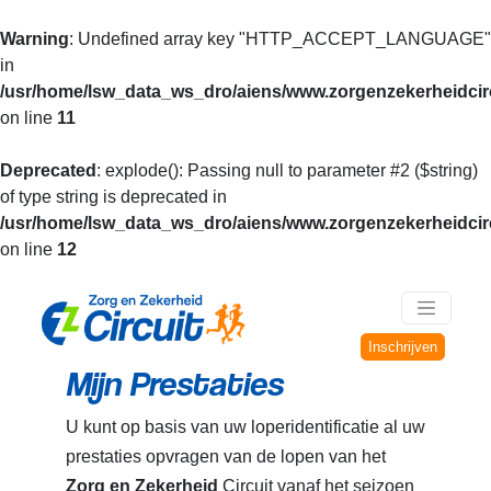
Warning
: Undefined array key "HTTP_ACCEPT_LANGUAGE"
in
/usr/home/lsw_data_ws_dro/aiens/www.zorgenzekerheidcirc
on line
11
Deprecated
: explode(): Passing null to parameter #2 ($string)
of type string is deprecated in
/usr/home/lsw_data_ws_dro/aiens/www.zorgenzekerheidcirc
on line
12
Inschrijven
Mijn Prestaties
U kunt op basis van uw loperidentificatie al uw
prestaties opvragen van de lopen van het
Zorg en Zekerheid
Circuit vanaf het seizoen