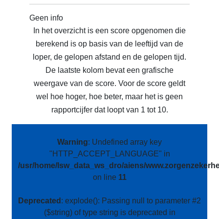
Geen info
In het overzicht is een score opgenomen die
berekend is op basis van de leeftijd van de
loper, de gelopen afstand en de gelopen tijd.
De laatste kolom bevat een grafische
weergave van de score. Voor de score geldt
wel hoe hoger, hoe beter, maar het is geen
rapportcijfer dat loopt van 1 tot 10.
Warning
: Undefined array key
"HTTP_ACCEPT_LANGUAGE" in
/usr/home/lsw_data_ws_dro/aiens/www.zorgenzekerhei
on line
11
Deprecated
: explode(): Passing null to parameter #2
($string) of type string is deprecated in