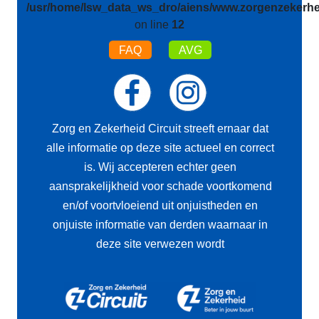
/usr/home/lsw_data_ws_dro/aiens/www.zorgenzekerhei
on line
12
FAQ
AVG
Zorg en Zekerheid Circuit streeft ernaar dat
alle informatie op deze site actueel en correct
is. Wij accepteren echter geen
aansprakelijkheid voor schade voortkomend
en/of voortvloeiend uit onjuistheden en
onjuiste informatie van derden waarnaar in
deze site verwezen wordt