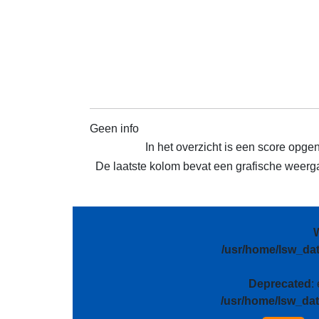
Geen info
In het overzicht is een score opge
De laatste kolom bevat een grafische weergav
/usr/home/lsw_da
Deprecated
:
/usr/home/lsw_da