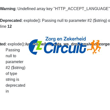
Warning
: Undefined array key "HTTP_ACCEPT_LANGUAGE"
Deprecated
: explode(): Passing null to parameter #2 ($string) o
line
12
ted
: explode():
/usr/home/lsw_data_ws_dro/aiens/www.zorgen
Passing
null to
Mijn Prestaties
parameter
#2 ($string)
of type
U kunt op basis van uw loperidentificatie al 
string is
De getoonde informatie is alleen informatief
deprecated
Uw prestaties van het lopende seizoen vindt
in
Via deze pagina kunt u ook doorgeven dat u v