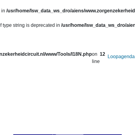
 in
/usr/home/lsw_data_ws_dro/aiens/www.zorgenzekerheidc
f type string is deprecated in
/usr/home/lsw_data_ws_dro/aien
zekerheidcircuit.nl/www/Tools/I18N.php
on
12
Loopagenda
line
uw prestaties opvragen van de lopen van het
Zorg en Zekerheid
. Correcties in de gegevens van de afgelopen seizoenen worden 
 u onder
Uitslagen
.
an afstand wilt veranderen voor de active loop.