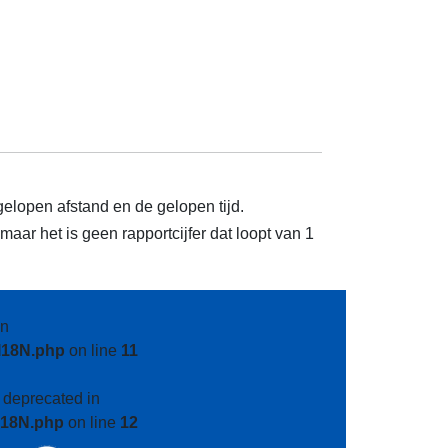
gelopen afstand en de gelopen tijd.
aar het is geen rapportcijfer dat loopt van 1
n
I18N.php
on line
11
s deprecated in
I18N.php
on line
12