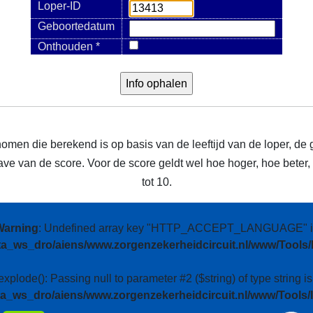
Loper-ID
Geboortedatum
Onthouden *
nomen die berekend is op basis van de leeftijd van de loper, de 
e van de score. Voor de score geldt wel hoe hoger, hoe beter, m
tot 10.
Warning
: Undefined array key "HTTP_ACCEPT_LANGUAGE" i
ta_ws_dro/aiens/www.zorgenzekerheidcircuit.nl/www/Tools/
 explode(): Passing null to parameter #2 ($string) of type string i
ta_ws_dro/aiens/www.zorgenzekerheidcircuit.nl/www/Tools/