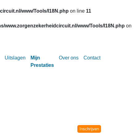
ircuit.nl/www/Tools/I18N.php
on line
11
s/www.zorgenzekerheidcircuit.nl/www/Tools/I18N.php
on
Uitslagen
Mijn
Over ons
Contact
Prestaties
Circuit vanaf het seizoen 2002-2003.
niet meer verwerkt.
Inschrijven