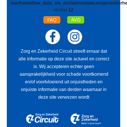
/usr/home/lsw_data_ws_dro/aiens/www.zorgenzekerhei
on line
12
FAQ
AVG
Zorg en Zekerheid Circuit streeft ernaar dat
alle informatie op deze site actueel en correct
is. Wij accepteren echter geen
aansprakelijkheid voor schade voortkomend
en/of voortvloeiend uit onjuistheden en
onjuiste informatie van derden waarnaar in
deze site verwezen wordt