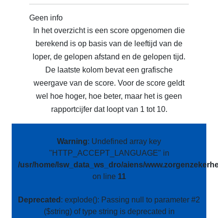
Geen info
In het overzicht is een score opgenomen die
berekend is op basis van de leeftijd van de
loper, de gelopen afstand en de gelopen tijd.
De laatste kolom bevat een grafische
weergave van de score. Voor de score geldt
wel hoe hoger, hoe beter, maar het is geen
rapportcijfer dat loopt van 1 tot 10.
Warning
: Undefined array key
"HTTP_ACCEPT_LANGUAGE" in
/usr/home/lsw_data_ws_dro/aiens/www.zorgenzekerhei
on line
11
Deprecated
: explode(): Passing null to parameter #2
($string) of type string is deprecated in