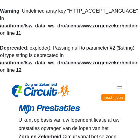
Warning
: Undefined array key "HTTP_ACCEPT_LANGUAGE"
in
/usr/home/lsw_data_ws_dro/aiens/www.zorgenzekerheidcirc
on line
11
Deprecated
: explode(): Passing null to parameter #2 ($string)
of type string is deprecated in
/usr/home/lsw_data_ws_dro/aiens/www.zorgenzekerheidcirc
on line
12
Inschrijven
Mijn Prestaties
U kunt op basis van uw loperidentificatie al uw
prestaties opvragen van de lopen van het
Zorg en Zekerheid
Circuit vanaf het seizoen