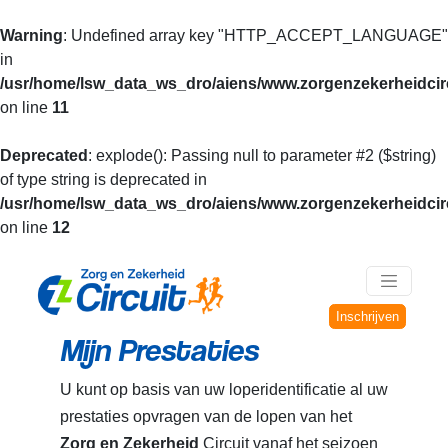
Warning
: Undefined array key "HTTP_ACCEPT_LANGUAGE"
in
/usr/home/lsw_data_ws_dro/aiens/www.zorgenzekerheidcirc
on line
11
Deprecated
: explode(): Passing null to parameter #2 ($string)
of type string is deprecated in
/usr/home/lsw_data_ws_dro/aiens/www.zorgenzekerheidcirc
on line
12
Inschrijven
Mijn Prestaties
U kunt op basis van uw loperidentificatie al uw
prestaties opvragen van de lopen van het
Zorg en Zekerheid
Circuit vanaf het seizoen