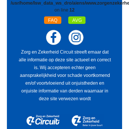
/usr/home/lsw_data_ws_dro/aiens/www.zorgenzekerhei
on line
12
FAQ
AVG
Zorg en Zekerheid Circuit streeft ernaar dat
alle informatie op deze site actueel en correct
is. Wij accepteren echter geen
aansprakelijkheid voor schade voortkomend
en/of voortvloeiend uit onjuistheden en
onjuiste informatie van derden waarnaar in
deze site verwezen wordt