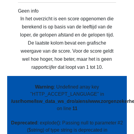
Geen info
In het overzicht is een score opgenomen die
berekend is op basis van de leeftijd van de
loper, de gelopen afstand en de gelopen tijd.
De laatste kolom bevat een grafische
weergave van de score. Voor de score geldt
wel hoe hoger, hoe beter, maar het is geen
rapportcijfer dat loopt van 1 tot 10.
Warning
: Undefined array key
"HTTP_ACCEPT_LANGUAGE" in
/usr/home/lsw_data_ws_dro/aiens/www.zorgenzekerhei
on line
11
Deprecated
: explode(): Passing null to parameter #2
($string) of type string is deprecated in