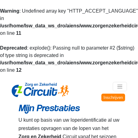
Warning
: Undefined array key "HTTP_ACCEPT_LANGUAGE"
in
/usr/home/lsw_data_ws_dro/aiens/www.zorgenzekerheidcirc
on line
11
Deprecated
: explode(): Passing null to parameter #2 ($string)
of type string is deprecated in
/usr/home/lsw_data_ws_dro/aiens/www.zorgenzekerheidcirc
on line
12
Inschrijven
Mijn Prestaties
U kunt op basis van uw loperidentificatie al uw
prestaties opvragen van de lopen van het
Zorg en Zekerheid
Circuit vanaf het seizoen