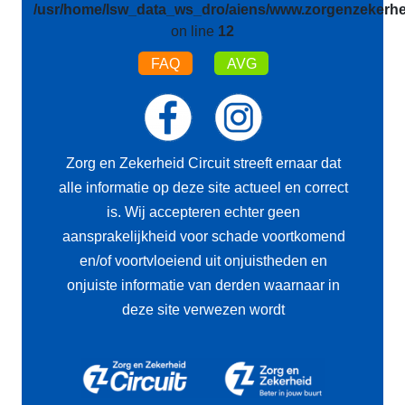
/usr/home/lsw_data_ws_dro/aiens/www.zorgenzekerhei
on line
12
FAQ
AVG
Zorg en Zekerheid Circuit streeft ernaar dat
alle informatie op deze site actueel en correct
is. Wij accepteren echter geen
aansprakelijkheid voor schade voortkomend
en/of voortvloeiend uit onjuistheden en
onjuiste informatie van derden waarnaar in
deze site verwezen wordt