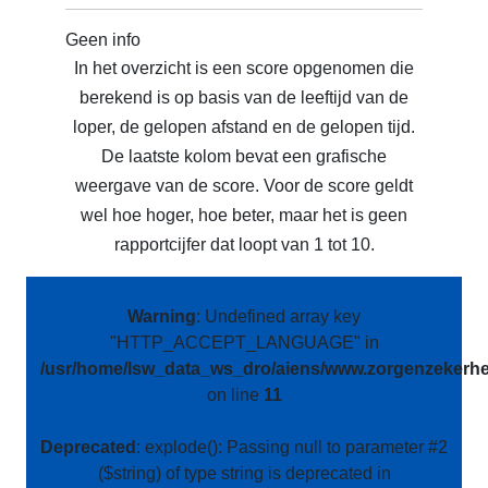
Geen info
In het overzicht is een score opgenomen die
berekend is op basis van de leeftijd van de
loper, de gelopen afstand en de gelopen tijd.
De laatste kolom bevat een grafische
weergave van de score. Voor de score geldt
wel hoe hoger, hoe beter, maar het is geen
rapportcijfer dat loopt van 1 tot 10.
Warning
: Undefined array key
"HTTP_ACCEPT_LANGUAGE" in
/usr/home/lsw_data_ws_dro/aiens/www.zorgenzekerhei
on line
11
Deprecated
: explode(): Passing null to parameter #2
($string) of type string is deprecated in