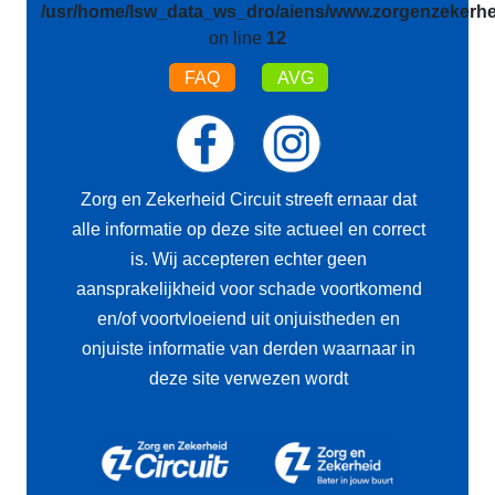
/usr/home/lsw_data_ws_dro/aiens/www.zorgenzekerhei
on line
12
FAQ
AVG
Zorg en Zekerheid Circuit streeft ernaar dat
alle informatie op deze site actueel en correct
is. Wij accepteren echter geen
aansprakelijkheid voor schade voortkomend
en/of voortvloeiend uit onjuistheden en
onjuiste informatie van derden waarnaar in
deze site verwezen wordt