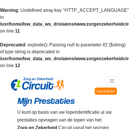
Warning
: Undefined array key "HTTP_ACCEPT_LANGUAGE"
in
/usr/home/lsw_data_ws_dro/aiens/www.zorgenzekerheidcirc
on line
11
Deprecated
: explode(): Passing null to parameter #2 ($string)
of type string is deprecated in
/usr/home/lsw_data_ws_dro/aiens/www.zorgenzekerheidcirc
on line
12
Inschrijven
Mijn Prestaties
U kunt op basis van uw loperidentificatie al uw
prestaties opvragen van de lopen van het
Zorg en Zekerheid
Circuit vanaf het seizoen