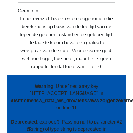
Geen info
In het overzicht is een score opgenomen die
berekend is op basis van de leeftijd van de
loper, de gelopen afstand en de gelopen tijd.
De laatste kolom bevat een grafische
weergave van de score. Voor de score geldt
wel hoe hoger, hoe beter, maar het is geen
rapportcijfer dat loopt van 1 tot 10.
Warning
: Undefined array key
"HTTP_ACCEPT_LANGUAGE" in
/usr/home/lsw_data_ws_dro/aiens/www.zorgenzekerhei
on line
11
Deprecated
: explode(): Passing null to parameter #2
($string) of type string is deprecated in