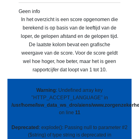
Geen info
In het overzicht is een score opgenomen die
berekend is op basis van de leeftijd van de
loper, de gelopen afstand en de gelopen tijd.
De laatste kolom bevat een grafische
weergave van de score. Voor de score geldt
wel hoe hoger, hoe beter, maar het is geen
rapportcijfer dat loopt van 1 tot 10.
Warning
: Undefined array key
"HTTP_ACCEPT_LANGUAGE" in
/usr/home/lsw_data_ws_dro/aiens/www.zorgenzekerhei
on line
11
Deprecated
: explode(): Passing null to parameter #2
($string) of type string is deprecated in