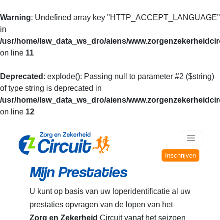
Warning
: Undefined array key "HTTP_ACCEPT_LANGUAGE"
in
/usr/home/lsw_data_ws_dro/aiens/www.zorgenzekerheidcirc
on line
11
Deprecated
: explode(): Passing null to parameter #2 ($string)
of type string is deprecated in
/usr/home/lsw_data_ws_dro/aiens/www.zorgenzekerheidcirc
on line
12
Inschrijven
Mijn Prestaties
U kunt op basis van uw loperidentificatie al uw
prestaties opvragen van de lopen van het
Zorg en Zekerheid
Circuit vanaf het seizoen