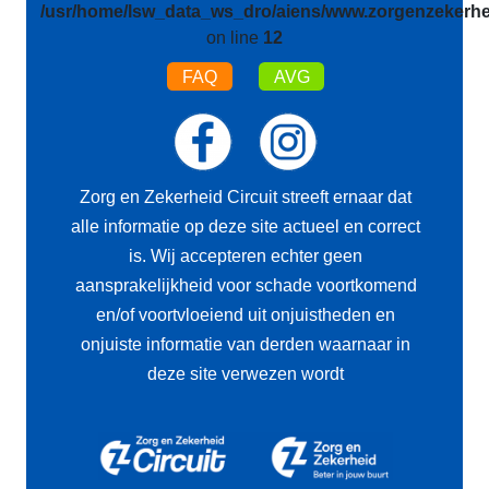
/usr/home/lsw_data_ws_dro/aiens/www.zorgenzekerhei
on line
12
FAQ
AVG
Zorg en Zekerheid Circuit streeft ernaar dat
alle informatie op deze site actueel en correct
is. Wij accepteren echter geen
aansprakelijkheid voor schade voortkomend
en/of voortvloeiend uit onjuistheden en
onjuiste informatie van derden waarnaar in
deze site verwezen wordt