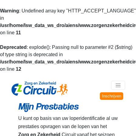
Warning
: Undefined array key "HTTP_ACCEPT_LANGUAGE"
in
/usr/home/lsw_data_ws_dro/aiens/www.zorgenzekerheidcirc
on line
11
Deprecated
: explode(): Passing null to parameter #2 ($string)
of type string is deprecated in
/usr/home/lsw_data_ws_dro/aiens/www.zorgenzekerheidcirc
on line
12
Inschrijven
Mijn Prestaties
U kunt op basis van uw loperidentificatie al uw
prestaties opvragen van de lopen van het
Zorg en Zekerheid
Circuit vanaf het seizoen