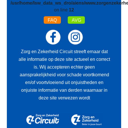
/usr/home/lsw_data_ws_dro/aiens/www.zorgenzekerhei
on line
12
FAQ
AVG
Zorg en Zekerheid Circuit streeft ernaar dat
alle informatie op deze site actueel en correct
is. Wij accepteren echter geen
aansprakelijkheid voor schade voortkomend
en/of voortvloeiend uit onjuistheden en
onjuiste informatie van derden waarnaar in
deze site verwezen wordt