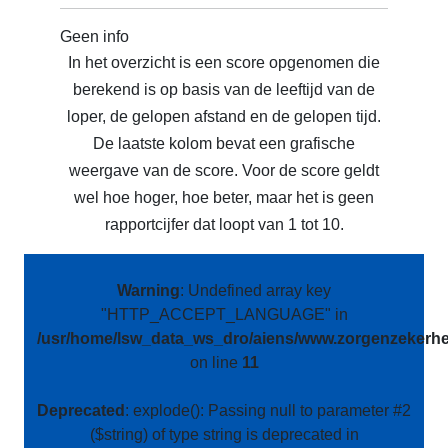
Geen info
In het overzicht is een score opgenomen die
berekend is op basis van de leeftijd van de
loper, de gelopen afstand en de gelopen tijd.
De laatste kolom bevat een grafische
weergave van de score. Voor de score geldt
wel hoe hoger, hoe beter, maar het is geen
rapportcijfer dat loopt van 1 tot 10.
Warning
: Undefined array key
"HTTP_ACCEPT_LANGUAGE" in
/usr/home/lsw_data_ws_dro/aiens/www.zorgenzekerhei
on line
11
Deprecated
: explode(): Passing null to parameter #2
($string) of type string is deprecated in