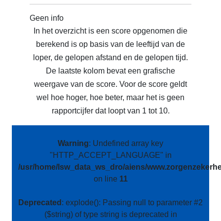
Geen info
In het overzicht is een score opgenomen die
berekend is op basis van de leeftijd van de
loper, de gelopen afstand en de gelopen tijd.
De laatste kolom bevat een grafische
weergave van de score. Voor de score geldt
wel hoe hoger, hoe beter, maar het is geen
rapportcijfer dat loopt van 1 tot 10.
Warning
: Undefined array key
"HTTP_ACCEPT_LANGUAGE" in
/usr/home/lsw_data_ws_dro/aiens/www.zorgenzekerhei
on line
11
Deprecated
: explode(): Passing null to parameter #2
($string) of type string is deprecated in