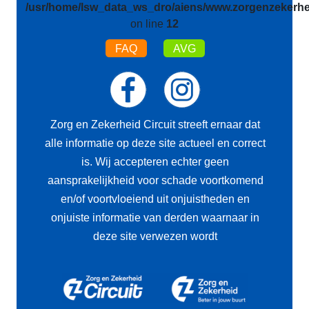
/usr/home/lsw_data_ws_dro/aiens/www.zorgenzekerhei
on line
12
FAQ
AVG
Zorg en Zekerheid Circuit streeft ernaar dat
alle informatie op deze site actueel en correct
is. Wij accepteren echter geen
aansprakelijkheid voor schade voortkomend
en/of voortvloeiend uit onjuistheden en
onjuiste informatie van derden waarnaar in
deze site verwezen wordt