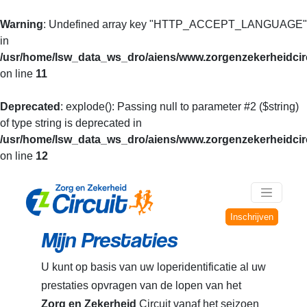
Warning
: Undefined array key "HTTP_ACCEPT_LANGUAGE"
in
/usr/home/lsw_data_ws_dro/aiens/www.zorgenzekerheidcirc
on line
11
Deprecated
: explode(): Passing null to parameter #2 ($string)
of type string is deprecated in
/usr/home/lsw_data_ws_dro/aiens/www.zorgenzekerheidcirc
on line
12
Inschrijven
Mijn Prestaties
U kunt op basis van uw loperidentificatie al uw
prestaties opvragen van de lopen van het
Zorg en Zekerheid
Circuit vanaf het seizoen