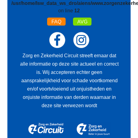
/usr/home/lsw_data_ws_dro/aiens/www.zorgenzekerhei
on line
12
FAQ
AVG
Zorg en Zekerheid Circuit streeft ernaar dat
alle informatie op deze site actueel en correct
is. Wij accepteren echter geen
aansprakelijkheid voor schade voortkomend
en/of voortvloeiend uit onjuistheden en
onjuiste informatie van derden waarnaar in
deze site verwezen wordt