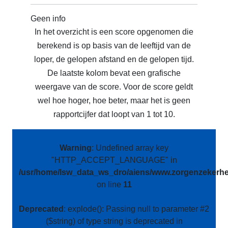
Geen info
In het overzicht is een score opgenomen die
berekend is op basis van de leeftijd van de
loper, de gelopen afstand en de gelopen tijd.
De laatste kolom bevat een grafische
weergave van de score. Voor de score geldt
wel hoe hoger, hoe beter, maar het is geen
rapportcijfer dat loopt van 1 tot 10.
Warning
: Undefined array key
"HTTP_ACCEPT_LANGUAGE" in
/usr/home/lsw_data_ws_dro/aiens/www.zorgenzekerhei
on line
11
Deprecated
: explode(): Passing null to parameter #2
($string) of type string is deprecated in