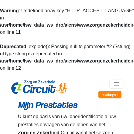
Warning
: Undefined array key "HTTP_ACCEPT_LANGUAGE"
in
/usr/home/lsw_data_ws_dro/aiens/www.zorgenzekerheidcirc
on line
11
Deprecated
: explode(): Passing null to parameter #2 ($string)
of type string is deprecated in
/usr/home/lsw_data_ws_dro/aiens/www.zorgenzekerheidcirc
on line
12
Inschrijven
Mijn Prestaties
U kunt op basis van uw loperidentificatie al uw
prestaties opvragen van de lopen van het
Zorg en Zekerheid
Circuit vanaf het seizoen