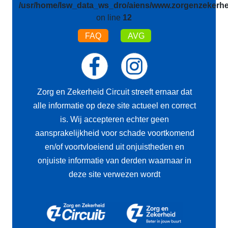
/usr/home/lsw_data_ws_dro/aiens/www.zorgenzekerhei
on line
12
FAQ
AVG
Zorg en Zekerheid Circuit streeft ernaar dat
alle informatie op deze site actueel en correct
is. Wij accepteren echter geen
aansprakelijkheid voor schade voortkomend
en/of voortvloeiend uit onjuistheden en
onjuiste informatie van derden waarnaar in
deze site verwezen wordt