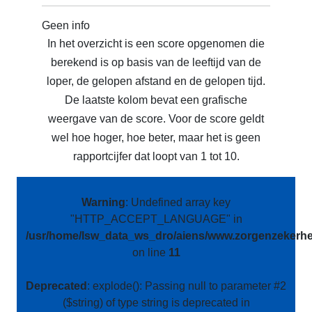
Geen info
In het overzicht is een score opgenomen die
berekend is op basis van de leeftijd van de
loper, de gelopen afstand en de gelopen tijd.
De laatste kolom bevat een grafische
weergave van de score. Voor de score geldt
wel hoe hoger, hoe beter, maar het is geen
rapportcijfer dat loopt van 1 tot 10.
Warning
: Undefined array key
"HTTP_ACCEPT_LANGUAGE" in
/usr/home/lsw_data_ws_dro/aiens/www.zorgenzekerhei
on line
11
Deprecated
: explode(): Passing null to parameter #2
($string) of type string is deprecated in