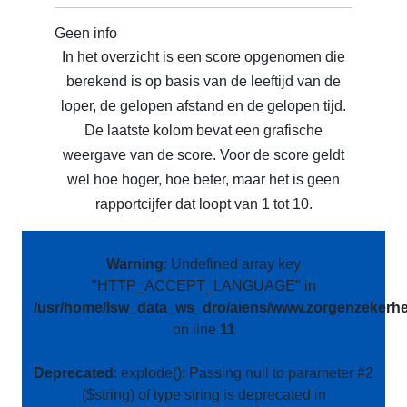
Geen info
In het overzicht is een score opgenomen die
berekend is op basis van de leeftijd van de
loper, de gelopen afstand en de gelopen tijd.
De laatste kolom bevat een grafische
weergave van de score. Voor de score geldt
wel hoe hoger, hoe beter, maar het is geen
rapportcijfer dat loopt van 1 tot 10.
Warning
: Undefined array key
"HTTP_ACCEPT_LANGUAGE" in
/usr/home/lsw_data_ws_dro/aiens/www.zorgenzekerhei
on line
11
Deprecated
: explode(): Passing null to parameter #2
($string) of type string is deprecated in