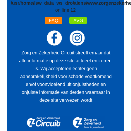
/usr/home/lsw_data_ws_dro/aiens/www.zorgenzekerhei
on line
12
FAQ
AVG
Zorg en Zekerheid Circuit streeft ernaar dat
alle informatie op deze site actueel en correct
is. Wij accepteren echter geen
aansprakelijkheid voor schade voortkomend
en/of voortvloeiend uit onjuistheden en
onjuiste informatie van derden waarnaar in
deze site verwezen wordt