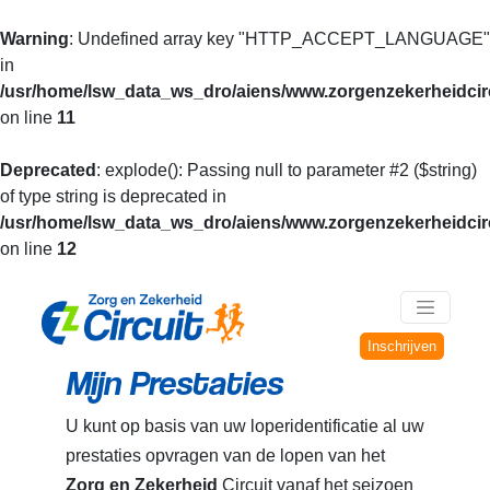
Warning
: Undefined array key "HTTP_ACCEPT_LANGUAGE"
in
/usr/home/lsw_data_ws_dro/aiens/www.zorgenzekerheidcirc
on line
11
Deprecated
: explode(): Passing null to parameter #2 ($string)
of type string is deprecated in
/usr/home/lsw_data_ws_dro/aiens/www.zorgenzekerheidcirc
on line
12
Inschrijven
Mijn Prestaties
U kunt op basis van uw loperidentificatie al uw
prestaties opvragen van de lopen van het
Zorg en Zekerheid
Circuit vanaf het seizoen