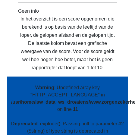
Geen info
In het overzicht is een score opgenomen die
berekend is op basis van de leeftijd van de
loper, de gelopen afstand en de gelopen tijd.
De laatste kolom bevat een grafische
weergave van de score. Voor de score geldt
wel hoe hoger, hoe beter, maar het is geen
rapportcijfer dat loopt van 1 tot 10.
Warning
: Undefined array key
"HTTP_ACCEPT_LANGUAGE" in
/usr/home/lsw_data_ws_dro/aiens/www.zorgenzekerhei
on line
11
Deprecated
: explode(): Passing null to parameter #2
($string) of type string is deprecated in