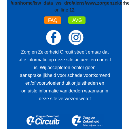
/usr/home/lsw_data_ws_dro/aiens/www.zorgenzekerhei
on line
12
FAQ
AVG
Zorg en Zekerheid Circuit streeft ernaar dat
alle informatie op deze site actueel en correct
is. Wij accepteren echter geen
aansprakelijkheid voor schade voortkomend
en/of voortvloeiend uit onjuistheden en
onjuiste informatie van derden waarnaar in
deze site verwezen wordt