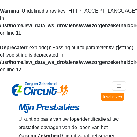
Warning
: Undefined array key "HTTP_ACCEPT_LANGUAGE"
in
/usr/home/lsw_data_ws_dro/aiens/www.zorgenzekerheidcirc
on line
11
Deprecated
: explode(): Passing null to parameter #2 ($string)
of type string is deprecated in
/usr/home/lsw_data_ws_dro/aiens/www.zorgenzekerheidcirc
on line
12
Inschrijven
Mijn Prestaties
U kunt op basis van uw loperidentificatie al uw
prestaties opvragen van de lopen van het
Zorg en Zekerheid
Circuit vanaf het seizoen