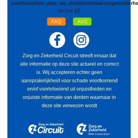
/usr/home/lsw_data_ws_dro/aiens/www.zorgenzekerhei
on line
12
FAQ
AVG
Zorg en Zekerheid Circuit streeft ernaar dat
alle informatie op deze site actueel en correct
is. Wij accepteren echter geen
aansprakelijkheid voor schade voortkomend
en/of voortvloeiend uit onjuistheden en
onjuiste informatie van derden waarnaar in
deze site verwezen wordt