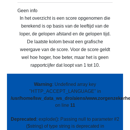
Geen info
In het overzicht is een score opgenomen die
berekend is op basis van de leeftijd van de
loper, de gelopen afstand en de gelopen tijd.
De laatste kolom bevat een grafische
weergave van de score. Voor de score geldt
wel hoe hoger, hoe beter, maar het is geen
rapportcijfer dat loopt van 1 tot 10.
Warning
: Undefined array key
"HTTP_ACCEPT_LANGUAGE" in
/usr/home/lsw_data_ws_dro/aiens/www.zorgenzekerhei
on line
11
Deprecated
: explode(): Passing null to parameter #2
($string) of type string is deprecated in