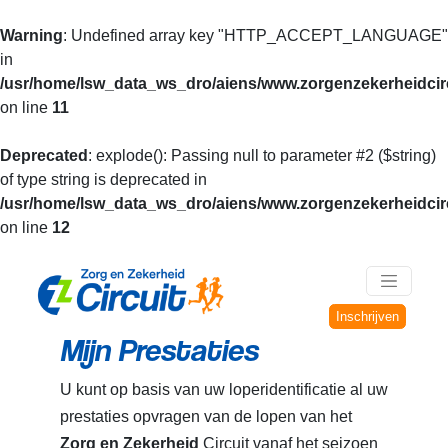
Warning
: Undefined array key "HTTP_ACCEPT_LANGUAGE"
in
/usr/home/lsw_data_ws_dro/aiens/www.zorgenzekerheidcirc
on line
11
Deprecated
: explode(): Passing null to parameter #2 ($string)
of type string is deprecated in
/usr/home/lsw_data_ws_dro/aiens/www.zorgenzekerheidcirc
on line
12
Inschrijven
Mijn Prestaties
U kunt op basis van uw loperidentificatie al uw
prestaties opvragen van de lopen van het
Zorg en Zekerheid
Circuit vanaf het seizoen