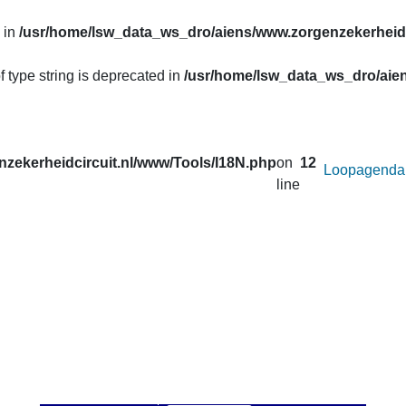
 in
/usr/home/lsw_data_ws_dro/aiens/www.zorgenzekerheidc
f type string is deprecated in
/usr/home/lsw_data_ws_dro/aien
zekerheidcircuit.nl/www/Tools/I18N.php
on
12
Loopagenda
line
uw prestaties opvragen van de lopen van het
Zorg en Zekerheid
. Correcties in de gegevens van de afgelopen seizoenen worden 
 u onder
Uitslagen
.
an afstand wilt veranderen voor de active loop.