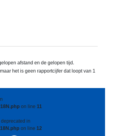
gelopen afstand en de gelopen tijd.
aar het is geen rapportcijfer dat loopt van 1
n
I18N.php
on line
11
s deprecated in
I18N.php
on line
12