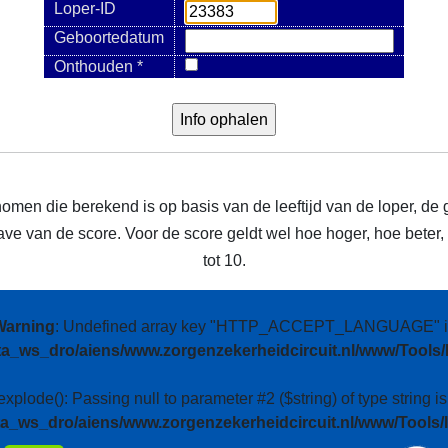
Loper-ID
Geboortedatum
Onthouden *
nomen die berekend is op basis van de leeftijd van de loper, de 
e van de score. Voor de score geldt wel hoe hoger, hoe beter, m
tot 10.
Warning
: Undefined array key "HTTP_ACCEPT_LANGUAGE" i
ta_ws_dro/aiens/www.zorgenzekerheidcircuit.nl/www/Tools/
 explode(): Passing null to parameter #2 ($string) of type string i
ta_ws_dro/aiens/www.zorgenzekerheidcircuit.nl/www/Tools/