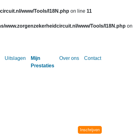
ircuit.nl/www/Tools/I18N.php
on line
11
s/www.zorgenzekerheidcircuit.nl/www/Tools/I18N.php
on
Uitslagen
Mijn
Over ons
Contact
Prestaties
Circuit vanaf het seizoen 2002-2003.
niet meer verwerkt.
Inschrijven