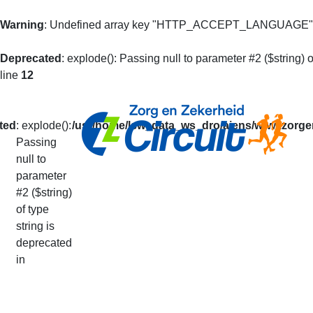
Warning
: Undefined array key "HTTP_ACCEPT_LANGUAGE"
Deprecated
: explode(): Passing null to parameter #2 ($string) o
line
12
ted
: explode():
/usr/home/lsw_data_ws_dro/aiens/www.zorgen
Passing
null to
Mijn Prestaties
parameter
#2 ($string)
of type
U kunt op basis van uw loperidentificatie al 
string is
De getoonde informatie is alleen informatief
deprecated
Uw prestaties van het lopende seizoen vindt
in
Via deze pagina kunt u ook doorgeven dat u v