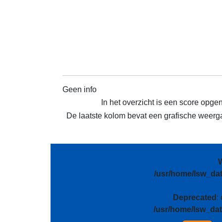
Geen info
In het overzicht is een score opge
De laatste kolom bevat een grafische weergav
/usr/home/lsw_da
Deprecated
:
/usr/home/lsw_da