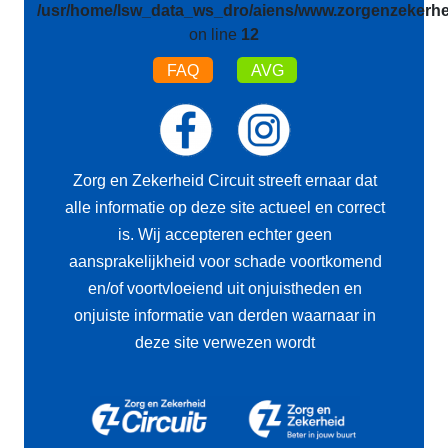
/usr/home/lsw_data_ws_dro/aiens/www.zorgenzekerhei
on line
12
FAQ
AVG
Zorg en Zekerheid Circuit streeft ernaar dat
alle informatie op deze site actueel en correct
is. Wij accepteren echter geen
aansprakelijkheid voor schade voortkomend
en/of voortvloeiend uit onjuistheden en
onjuiste informatie van derden waarnaar in
deze site verwezen wordt