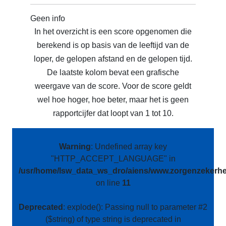
Geen info
In het overzicht is een score opgenomen die
berekend is op basis van de leeftijd van de
loper, de gelopen afstand en de gelopen tijd.
De laatste kolom bevat een grafische
weergave van de score. Voor de score geldt
wel hoe hoger, hoe beter, maar het is geen
rapportcijfer dat loopt van 1 tot 10.
Warning
: Undefined array key
"HTTP_ACCEPT_LANGUAGE" in
/usr/home/lsw_data_ws_dro/aiens/www.zorgenzekerhei
on line
11
Deprecated
: explode(): Passing null to parameter #2
($string) of type string is deprecated in