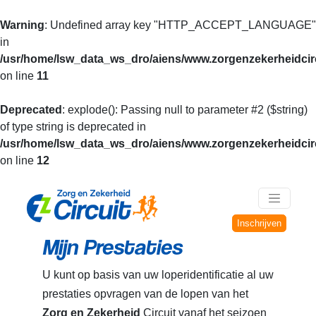
Warning
: Undefined array key "HTTP_ACCEPT_LANGUAGE"
in
/usr/home/lsw_data_ws_dro/aiens/www.zorgenzekerheidcirc
on line
11
Deprecated
: explode(): Passing null to parameter #2 ($string)
of type string is deprecated in
/usr/home/lsw_data_ws_dro/aiens/www.zorgenzekerheidcirc
on line
12
Inschrijven
Mijn Prestaties
U kunt op basis van uw loperidentificatie al uw
prestaties opvragen van de lopen van het
Zorg en Zekerheid
Circuit vanaf het seizoen