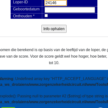
Loper-ID
Geboortedatum
Onthouden *
nomen die berekend is op basis van de leeftijd van de loper, de 
e van de score. Voor de score geldt wel hoe hoger, hoe beter, m
tot 10.
Warning
: Undefined array key "HTTP_ACCEPT_LANGUAGE" i
ta_ws_dro/aiens/www.zorgenzekerheidcircuit.nl/www/Tools/
 explode(): Passing null to parameter #2 ($string) of type string i
ta_ws_dro/aiens/www.zorgenzekerheidcircuit.nl/www/Tools/