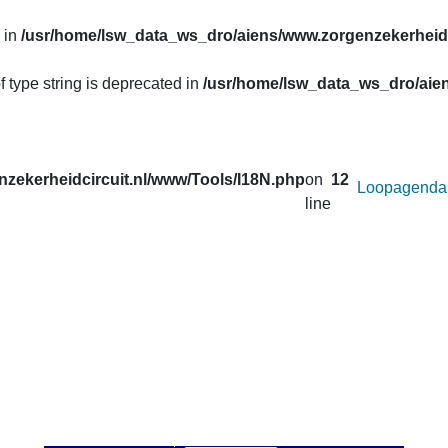
 in
/usr/home/lsw_data_ws_dro/aiens/www.zorgenzekerheidc
f type string is deprecated in
/usr/home/lsw_data_ws_dro/aien
zekerheidcircuit.nl/www/Tools/I18N.php
on
12
Loopagenda
line
uw prestaties opvragen van de lopen van het
Zorg en Zekerheid
. Correcties in de gegevens van de afgelopen seizoenen worden 
 u onder
Uitslagen
.
an afstand wilt veranderen voor de active loop.