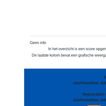
Geen info
In het overzicht is een score opge
De laatste kolom bevat een grafische weergav
/usr/home/lsw_da
Deprecated
:
/usr/home/lsw_da