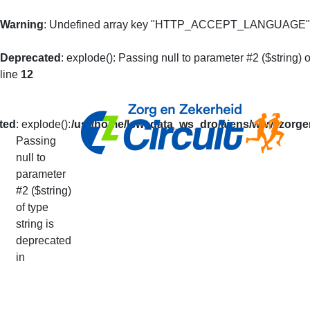
Warning
: Undefined array key "HTTP_ACCEPT_LANGUAGE"
Deprecated
: explode(): Passing null to parameter #2 ($string) o
line
12
ted
: explode():
/usr/home/lsw_data_ws_dro/aiens/www.zorgen
Passing
null to
Mijn Prestaties
parameter
#2 ($string)
of type
U kunt op basis van uw loperidentificatie al 
string is
De getoonde informatie is alleen informatief
deprecated
Uw prestaties van het lopende seizoen vindt
in
Via deze pagina kunt u ook doorgeven dat u v