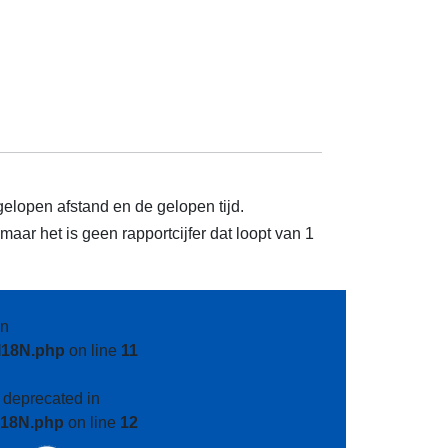
gelopen afstand en de gelopen tijd.
aar het is geen rapportcijfer dat loopt van 1
n
I18N.php
on line
11
s deprecated in
I18N.php
on line
12