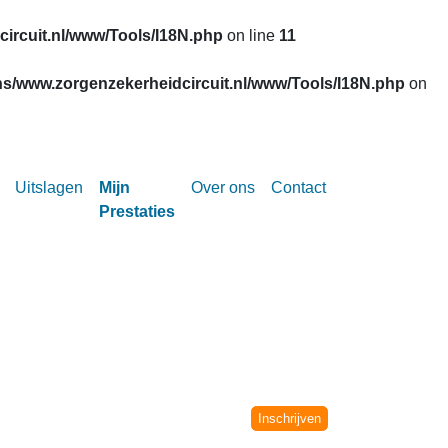
ircuit.nl/www/Tools/I18N.php
on line
11
s/www.zorgenzekerheidcircuit.nl/www/Tools/I18N.php
on
Uitslagen
Mijn
Over ons
Contact
Prestaties
Circuit vanaf het seizoen 2002-2003.
niet meer verwerkt.
Inschrijven