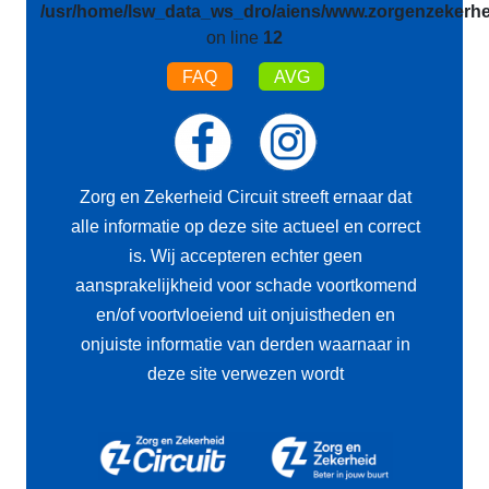
/usr/home/lsw_data_ws_dro/aiens/www.zorgenzekerhei
on line
12
FAQ
AVG
Zorg en Zekerheid Circuit streeft ernaar dat
alle informatie op deze site actueel en correct
is. Wij accepteren echter geen
aansprakelijkheid voor schade voortkomend
en/of voortvloeiend uit onjuistheden en
onjuiste informatie van derden waarnaar in
deze site verwezen wordt