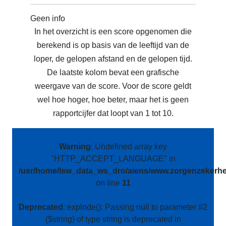
Geen info
In het overzicht is een score opgenomen die
berekend is op basis van de leeftijd van de
loper, de gelopen afstand en de gelopen tijd.
De laatste kolom bevat een grafische
weergave van de score. Voor de score geldt
wel hoe hoger, hoe beter, maar het is geen
rapportcijfer dat loopt van 1 tot 10.
Warning
: Undefined array key
"HTTP_ACCEPT_LANGUAGE" in
/usr/home/lsw_data_ws_dro/aiens/www.zorgenzekerhei
on line
11
Deprecated
: explode(): Passing null to parameter #2
($string) of type string is deprecated in