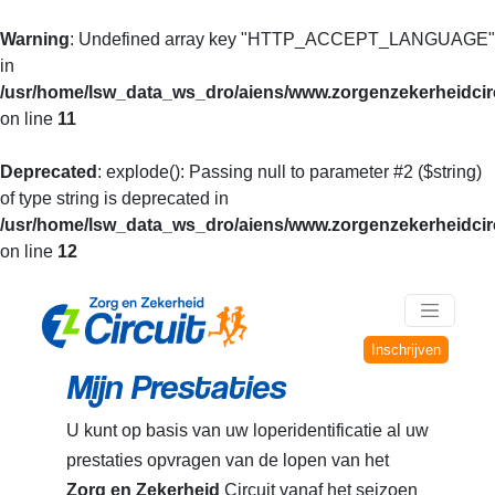
Warning
: Undefined array key "HTTP_ACCEPT_LANGUAGE"
in
/usr/home/lsw_data_ws_dro/aiens/www.zorgenzekerheidcirc
on line
11
Deprecated
: explode(): Passing null to parameter #2 ($string)
of type string is deprecated in
/usr/home/lsw_data_ws_dro/aiens/www.zorgenzekerheidcirc
on line
12
Inschrijven
Mijn Prestaties
U kunt op basis van uw loperidentificatie al uw
prestaties opvragen van de lopen van het
Zorg en Zekerheid
Circuit vanaf het seizoen