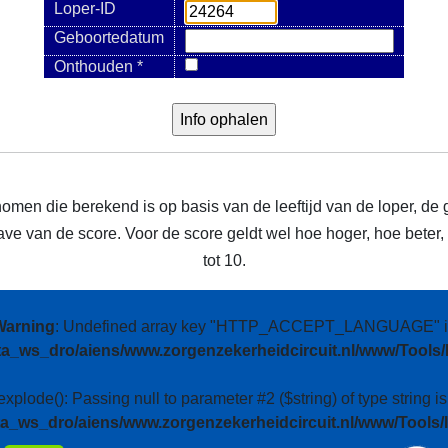
Loper-ID
Geboortedatum
Onthouden *
nomen die berekend is op basis van de leeftijd van de loper, de 
e van de score. Voor de score geldt wel hoe hoger, hoe beter, m
tot 10.
Warning
: Undefined array key "HTTP_ACCEPT_LANGUAGE" i
ta_ws_dro/aiens/www.zorgenzekerheidcircuit.nl/www/Tools/
 explode(): Passing null to parameter #2 ($string) of type string i
ta_ws_dro/aiens/www.zorgenzekerheidcircuit.nl/www/Tools/