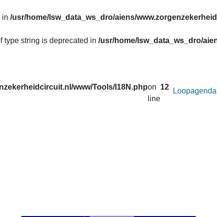
 in
/usr/home/lsw_data_ws_dro/aiens/www.zorgenzekerheidc
f type string is deprecated in
/usr/home/lsw_data_ws_dro/aien
zekerheidcircuit.nl/www/Tools/I18N.php
on
12
Loopagenda
line
uw prestaties opvragen van de lopen van het
Zorg en Zekerheid
. Correcties in de gegevens van de afgelopen seizoenen worden 
 u onder
Uitslagen
.
an afstand wilt veranderen voor de active loop.