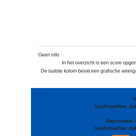
Geen info
In het overzicht is een score opge
De laatste kolom bevat een grafische weergav
/usr/home/lsw_da
Deprecated
:
/usr/home/lsw_da