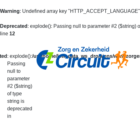
Warning
: Undefined array key "HTTP_ACCEPT_LANGUAGE"
Deprecated
: explode(): Passing null to parameter #2 ($string) o
line
12
ted
: explode():
/usr/home/lsw_data_ws_dro/aiens/www.zorgen
Passing
null to
Mijn Prestaties
parameter
#2 ($string)
of type
U kunt op basis van uw loperidentificatie al 
string is
De getoonde informatie is alleen informatief
deprecated
Uw prestaties van het lopende seizoen vindt
in
Via deze pagina kunt u ook doorgeven dat u v