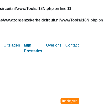
ircuit.nl/www/Tools/I18N.php
on line
11
s/www.zorgenzekerheidcircuit.nl/www/Tools/I18N.php
on
Uitslagen
Mijn
Over ons
Contact
Prestaties
Circuit vanaf het seizoen 2002-2003.
niet meer verwerkt.
Inschrijven