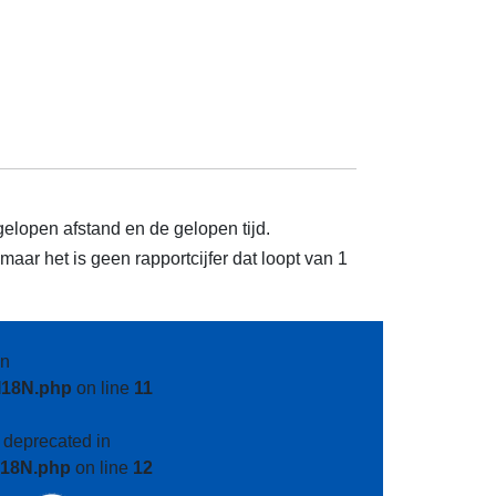
gelopen afstand en de gelopen tijd.
aar het is geen rapportcijfer dat loopt van 1
n
I18N.php
on line
11
s deprecated in
I18N.php
on line
12