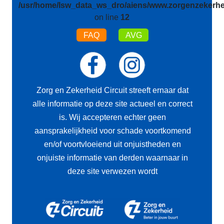
/usr/home/lsw_data_ws_dro/aiens/www.zorgenzekerhei
on line
12
FAQ
AVG
Zorg en Zekerheid Circuit streeft ernaar dat
alle informatie op deze site actueel en correct
is. Wij accepteren echter geen
aansprakelijkheid voor schade voortkomend
en/of voortvloeiend uit onjuistheden en
onjuiste informatie van derden waarnaar in
deze site verwezen wordt