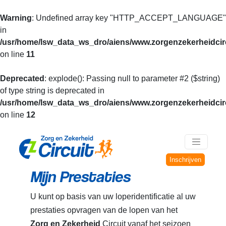
Warning
: Undefined array key "HTTP_ACCEPT_LANGUAGE"
in
/usr/home/lsw_data_ws_dro/aiens/www.zorgenzekerheidcirc
on line
11
Deprecated
: explode(): Passing null to parameter #2 ($string)
of type string is deprecated in
/usr/home/lsw_data_ws_dro/aiens/www.zorgenzekerheidcirc
on line
12
Inschrijven
Mijn Prestaties
U kunt op basis van uw loperidentificatie al uw
prestaties opvragen van de lopen van het
Zorg en Zekerheid
Circuit vanaf het seizoen