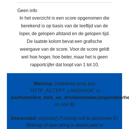
Geen info
In het overzicht is een score opgenomen die
berekend is op basis van de leeftijd van de
loper, de gelopen afstand en de gelopen tijd.
De laatste kolom bevat een grafische
weergave van de score. Voor de score geldt
wel hoe hoger, hoe beter, maar het is geen
rapportcijfer dat loopt van 1 tot 10.
Warning
: Undefined array key
"HTTP_ACCEPT_LANGUAGE" in
/usr/home/lsw_data_ws_dro/aiens/www.zorgenzekerhei
on line
11
Deprecated
: explode(): Passing null to parameter #2
($string) of type string is deprecated in