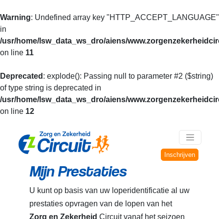
Warning
: Undefined array key "HTTP_ACCEPT_LANGUAGE"
in
/usr/home/lsw_data_ws_dro/aiens/www.zorgenzekerheidcirc
on line
11
Deprecated
: explode(): Passing null to parameter #2 ($string)
of type string is deprecated in
/usr/home/lsw_data_ws_dro/aiens/www.zorgenzekerheidcirc
on line
12
Inschrijven
Mijn Prestaties
U kunt op basis van uw loperidentificatie al uw
prestaties opvragen van de lopen van het
Zorg en Zekerheid
Circuit vanaf het seizoen