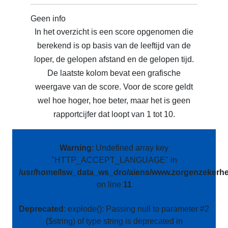
Geen info
In het overzicht is een score opgenomen die
berekend is op basis van de leeftijd van de
loper, de gelopen afstand en de gelopen tijd.
De laatste kolom bevat een grafische
weergave van de score. Voor de score geldt
wel hoe hoger, hoe beter, maar het is geen
rapportcijfer dat loopt van 1 tot 10.
Warning
: Undefined array key
"HTTP_ACCEPT_LANGUAGE" in
/usr/home/lsw_data_ws_dro/aiens/www.zorgenzekerhei
on line
11
Deprecated
: explode(): Passing null to parameter #2
($string) of type string is deprecated in