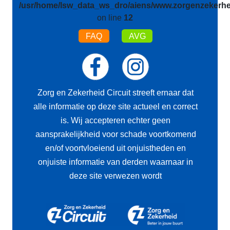
/usr/home/lsw_data_ws_dro/aiens/www.zorgenzekerhei
on line
12
FAQ
AVG
Zorg en Zekerheid Circuit streeft ernaar dat
alle informatie op deze site actueel en correct
is. Wij accepteren echter geen
aansprakelijkheid voor schade voortkomend
en/of voortvloeiend uit onjuistheden en
onjuiste informatie van derden waarnaar in
deze site verwezen wordt