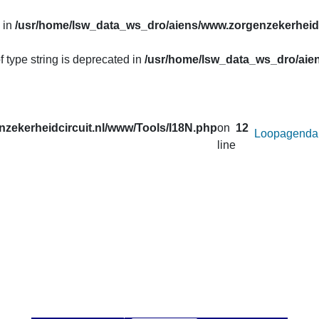
 in
/usr/home/lsw_data_ws_dro/aiens/www.zorgenzekerheidc
f type string is deprecated in
/usr/home/lsw_data_ws_dro/aien
zekerheidcircuit.nl/www/Tools/I18N.php
on
12
Loopagenda
line
uw prestaties opvragen van de lopen van het
Zorg en Zekerheid
. Correcties in de gegevens van de afgelopen seizoenen worden 
 u onder
Uitslagen
.
an afstand wilt veranderen voor de active loop.