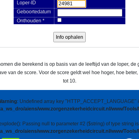
Loper-ID
Geboortedatum
Onthouden *
nomen die berekend is op basis van de leeftijd van de loper, de 
e van de score. Voor de score geldt wel hoe hoger, hoe beter, m
tot 10.
Warning
: Undefined array key "HTTP_ACCEPT_LANGUAGE" i
ta_ws_dro/aiens/www.zorgenzekerheidcircuit.nl/www/Tools/
 explode(): Passing null to parameter #2 ($string) of type string i
ta_ws_dro/aiens/www.zorgenzekerheidcircuit.nl/www/Tools/