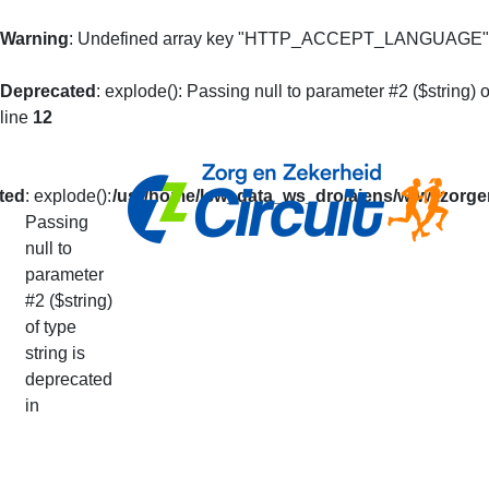
Warning
: Undefined array key "HTTP_ACCEPT_LANGUAGE"
Deprecated
: explode(): Passing null to parameter #2 ($string) o
line
12
ted
: explode():
/usr/home/lsw_data_ws_dro/aiens/www.zorgen
Passing
null to
Mijn Prestaties
parameter
#2 ($string)
of type
U kunt op basis van uw loperidentificatie al 
string is
De getoonde informatie is alleen informatief
deprecated
Uw prestaties van het lopende seizoen vindt
in
Via deze pagina kunt u ook doorgeven dat u v