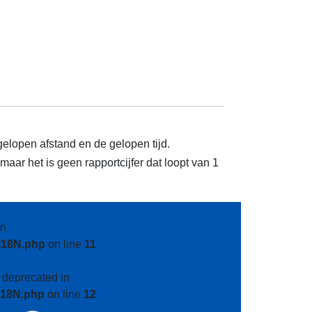
gelopen afstand en de gelopen tijd.
aar het is geen rapportcijfer dat loopt van 1
n
I18N.php
on line
11
s deprecated in
I18N.php
on line
12