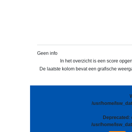
Geen info
In het overzicht is een score opge
De laatste kolom bevat een grafische weergav
/usr/home/lsw_da
Deprecated
:
/usr/home/lsw_da