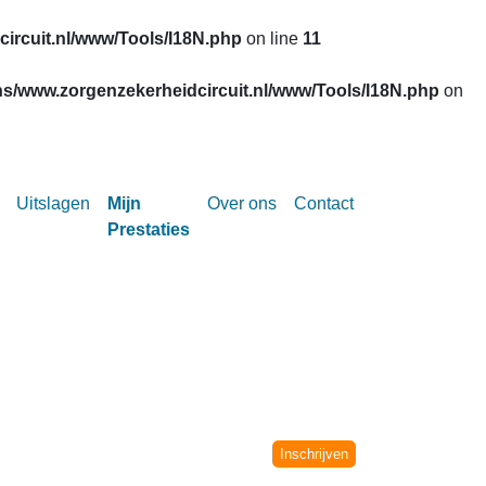
ircuit.nl/www/Tools/I18N.php
on line
11
s/www.zorgenzekerheidcircuit.nl/www/Tools/I18N.php
on
Uitslagen
Mijn
Over ons
Contact
Prestaties
Circuit vanaf het seizoen 2002-2003.
niet meer verwerkt.
Inschrijven