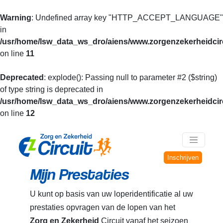
Warning
: Undefined array key "HTTP_ACCEPT_LANGUAGE"
in
/usr/home/lsw_data_ws_dro/aiens/www.zorgenzekerheidcirc
on line
11
Deprecated
: explode(): Passing null to parameter #2 ($string)
of type string is deprecated in
/usr/home/lsw_data_ws_dro/aiens/www.zorgenzekerheidcirc
on line
12
Inschrijven
Mijn Prestaties
U kunt op basis van uw loperidentificatie al uw
prestaties opvragen van de lopen van het
Zorg en Zekerheid
Circuit vanaf het seizoen