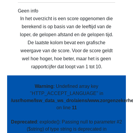
Geen info
In het overzicht is een score opgenomen die
berekend is op basis van de leeftijd van de
loper, de gelopen afstand en de gelopen tijd.
De laatste kolom bevat een grafische
weergave van de score. Voor de score geldt
wel hoe hoger, hoe beter, maar het is geen
rapportcijfer dat loopt van 1 tot 10.
Warning
: Undefined array key
"HTTP_ACCEPT_LANGUAGE" in
/usr/home/lsw_data_ws_dro/aiens/www.zorgenzekerhei
on line
11
Deprecated
: explode(): Passing null to parameter #2
($string) of type string is deprecated in