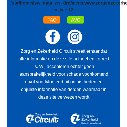
/usr/home/lsw_data_ws_dro/aiens/www.zorgenzekerhei
on line
12
FAQ
AVG
Zorg en Zekerheid Circuit streeft ernaar dat
alle informatie op deze site actueel en correct
is. Wij accepteren echter geen
aansprakelijkheid voor schade voortkomend
en/of voortvloeiend uit onjuistheden en
onjuiste informatie van derden waarnaar in
deze site verwezen wordt