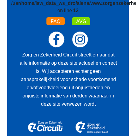
/usr/home/lsw_data_ws_dro/aiens/www.zorgenzekerhei
on line
12
FAQ
AVG
Zorg en Zekerheid Circuit streeft ernaar dat
alle informatie op deze site actueel en correct
is. Wij accepteren echter geen
aansprakelijkheid voor schade voortkomend
en/of voortvloeiend uit onjuistheden en
onjuiste informatie van derden waarnaar in
deze site verwezen wordt