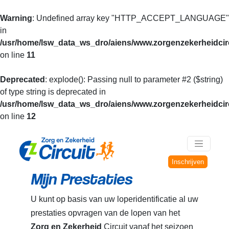
Warning
: Undefined array key "HTTP_ACCEPT_LANGUAGE"
in
/usr/home/lsw_data_ws_dro/aiens/www.zorgenzekerheidcirc
on line
11
Deprecated
: explode(): Passing null to parameter #2 ($string)
of type string is deprecated in
/usr/home/lsw_data_ws_dro/aiens/www.zorgenzekerheidcirc
on line
12
Inschrijven
Mijn Prestaties
U kunt op basis van uw loperidentificatie al uw
prestaties opvragen van de lopen van het
Zorg en Zekerheid
Circuit vanaf het seizoen