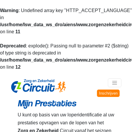
Warning
: Undefined array key "HTTP_ACCEPT_LANGUAGE"
in
/usr/home/lsw_data_ws_dro/aiens/www.zorgenzekerheidcirc
on line
11
Deprecated
: explode(): Passing null to parameter #2 ($string)
of type string is deprecated in
/usr/home/lsw_data_ws_dro/aiens/www.zorgenzekerheidcirc
on line
12
Inschrijven
Mijn Prestaties
U kunt op basis van uw loperidentificatie al uw
prestaties opvragen van de lopen van het
Zorg en Zekerheid
Circuit vanaf het seizoen