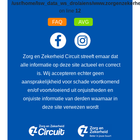
/usr/home/lsw_data_ws_dro/aiens/www.zorgenzekerhei
on line
12
FAQ
AVG
Zorg en Zekerheid Circuit streeft ernaar dat
alle informatie op deze site actueel en correct
is. Wij accepteren echter geen
aansprakelijkheid voor schade voortkomend
en/of voortvloeiend uit onjuistheden en
onjuiste informatie van derden waarnaar in
deze site verwezen wordt