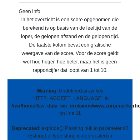
Geen info
In het overzicht is een score opgenomen die
berekend is op basis van de leeftijd van de
loper, de gelopen afstand en de gelopen tijd.
De laatste kolom bevat een grafische
weergave van de score. Voor de score geldt
wel hoe hoger, hoe beter, maar het is geen
rapportcijfer dat loopt van 1 tot 10.
Warning
: Undefined array key
"HTTP_ACCEPT_LANGUAGE" in
/usr/home/lsw_data_ws_dro/aiens/www.zorgenzekerhei
on line
11
Deprecated
: explode(): Passing null to parameter #2
($string) of type string is deprecated in