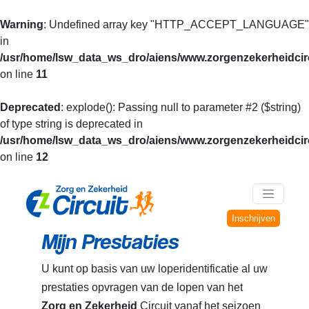
Warning
: Undefined array key "HTTP_ACCEPT_LANGUAGE"
in
/usr/home/lsw_data_ws_dro/aiens/www.zorgenzekerheidcirc
on line
11
Deprecated
: explode(): Passing null to parameter #2 ($string)
of type string is deprecated in
/usr/home/lsw_data_ws_dro/aiens/www.zorgenzekerheidcirc
on line
12
Inschrijven
Mijn Prestaties
U kunt op basis van uw loperidentificatie al uw
prestaties opvragen van de lopen van het
Zorg en Zekerheid
Circuit vanaf het seizoen