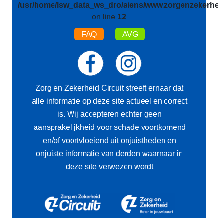
/usr/home/lsw_data_ws_dro/aiens/www.zorgenzekerhei
on line
12
FAQ
AVG
Zorg en Zekerheid Circuit streeft ernaar dat
alle informatie op deze site actueel en correct
is. Wij accepteren echter geen
aansprakelijkheid voor schade voortkomend
en/of voortvloeiend uit onjuistheden en
onjuiste informatie van derden waarnaar in
deze site verwezen wordt