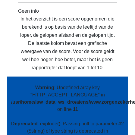
Geen info
In het overzicht is een score opgenomen die
berekend is op basis van de leeftijd van de
loper, de gelopen afstand en de gelopen tijd.
De laatste kolom bevat een grafische
weergave van de score. Voor de score geldt
wel hoe hoger, hoe beter, maar het is geen
rapportcijfer dat loopt van 1 tot 10.
Warning
: Undefined array key
"HTTP_ACCEPT_LANGUAGE" in
/usr/home/lsw_data_ws_dro/aiens/www.zorgenzekerhei
on line
11
Deprecated
: explode(): Passing null to parameter #2
($string) of type string is deprecated in