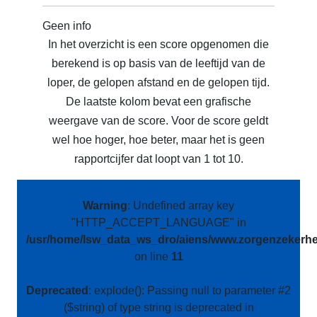
Geen info
In het overzicht is een score opgenomen die
berekend is op basis van de leeftijd van de
loper, de gelopen afstand en de gelopen tijd.
De laatste kolom bevat een grafische
weergave van de score. Voor de score geldt
wel hoe hoger, hoe beter, maar het is geen
rapportcijfer dat loopt van 1 tot 10.
Warning
: Undefined array key
"HTTP_ACCEPT_LANGUAGE" in
/usr/home/lsw_data_ws_dro/aiens/www.zorgenzekerhei
on line
11
Deprecated
: explode(): Passing null to parameter #2
($string) of type string is deprecated in