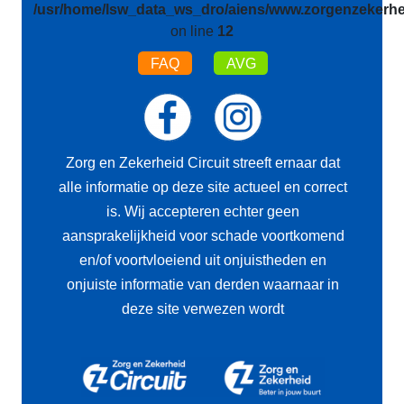
/usr/home/lsw_data_ws_dro/aiens/www.zorgenzekerhei
on line
12
FAQ
AVG
Zorg en Zekerheid Circuit streeft ernaar dat
alle informatie op deze site actueel en correct
is. Wij accepteren echter geen
aansprakelijkheid voor schade voortkomend
en/of voortvloeiend uit onjuistheden en
onjuiste informatie van derden waarnaar in
deze site verwezen wordt