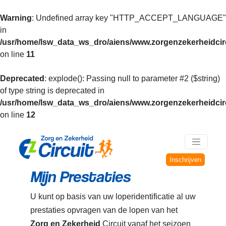
Warning
: Undefined array key "HTTP_ACCEPT_LANGUAGE"
in
/usr/home/lsw_data_ws_dro/aiens/www.zorgenzekerheidcirc
on line
11
Deprecated
: explode(): Passing null to parameter #2 ($string)
of type string is deprecated in
/usr/home/lsw_data_ws_dro/aiens/www.zorgenzekerheidcirc
on line
12
Inschrijven
Mijn Prestaties
U kunt op basis van uw loperidentificatie al uw
prestaties opvragen van de lopen van het
Zorg en Zekerheid
Circuit vanaf het seizoen