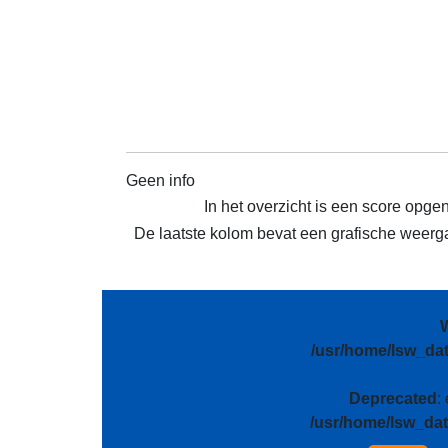
Geen info
In het overzicht is een score opge
De laatste kolom bevat een grafische weergav
/usr/home/lsw_da
Deprecated
:
/usr/home/lsw_da