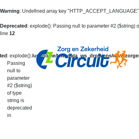
Warning
: Undefined array key "HTTP_ACCEPT_LANGUAGE"
Deprecated
: explode(): Passing null to parameter #2 ($string) o
line
12
ted
: explode():
/usr/home/lsw_data_ws_dro/aiens/www.zorgen
Passing
null to
Mijn Prestaties
parameter
#2 ($string)
of type
U kunt op basis van uw loperidentificatie al 
string is
De getoonde informatie is alleen informatief
deprecated
Uw prestaties van het lopende seizoen vindt
in
Via deze pagina kunt u ook doorgeven dat u v