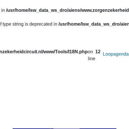
 in
/usr/home/lsw_data_ws_dro/aiens/www.zorgenzekerheidc
f type string is deprecated in
/usr/home/lsw_data_ws_dro/aien
zekerheidcircuit.nl/www/Tools/I18N.php
on
12
Loopagenda
line
uw prestaties opvragen van de lopen van het
Zorg en Zekerheid
. Correcties in de gegevens van de afgelopen seizoenen worden 
 u onder
Uitslagen
.
an afstand wilt veranderen voor de active loop.