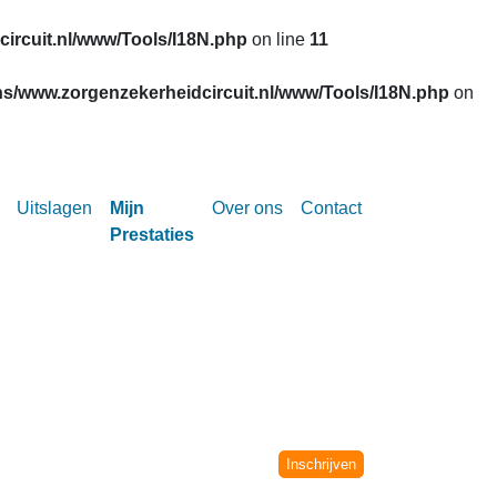
ircuit.nl/www/Tools/I18N.php
on line
11
s/www.zorgenzekerheidcircuit.nl/www/Tools/I18N.php
on
Uitslagen
Mijn
Over ons
Contact
Prestaties
Circuit vanaf het seizoen 2002-2003.
niet meer verwerkt.
Inschrijven