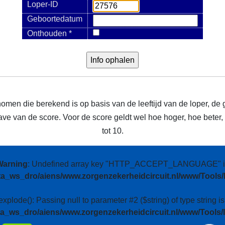
Loper-ID
Geboortedatum
Onthouden *
nomen die berekend is op basis van de leeftijd van de loper, de 
e van de score. Voor de score geldt wel hoe hoger, hoe beter, m
tot 10.
Warning
: Undefined array key "HTTP_ACCEPT_LANGUAGE" i
ta_ws_dro/aiens/www.zorgenzekerheidcircuit.nl/www/Tools/
 explode(): Passing null to parameter #2 ($string) of type string i
ta_ws_dro/aiens/www.zorgenzekerheidcircuit.nl/www/Tools/