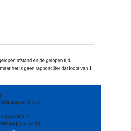
gelopen afstand en de gelopen tijd.
aar het is geen rapportcijfer dat loopt van 1
n
I18N.php
on line
11
s deprecated in
I18N.php
on line
12