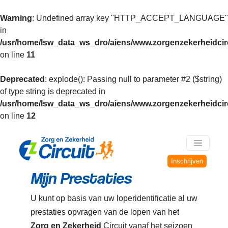
Warning
: Undefined array key "HTTP_ACCEPT_LANGUAGE"
in
/usr/home/lsw_data_ws_dro/aiens/www.zorgenzekerheidcirc
on line
11
Deprecated
: explode(): Passing null to parameter #2 ($string)
of type string is deprecated in
/usr/home/lsw_data_ws_dro/aiens/www.zorgenzekerheidcirc
on line
12
Inschrijven
Mijn Prestaties
U kunt op basis van uw loperidentificatie al uw
prestaties opvragen van de lopen van het
Zorg en Zekerheid
Circuit vanaf het seizoen