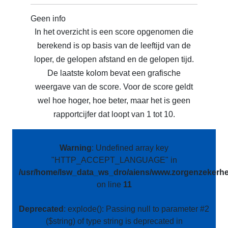
Geen info
In het overzicht is een score opgenomen die
berekend is op basis van de leeftijd van de
loper, de gelopen afstand en de gelopen tijd.
De laatste kolom bevat een grafische
weergave van de score. Voor de score geldt
wel hoe hoger, hoe beter, maar het is geen
rapportcijfer dat loopt van 1 tot 10.
Warning
: Undefined array key
"HTTP_ACCEPT_LANGUAGE" in
/usr/home/lsw_data_ws_dro/aiens/www.zorgenzekerhei
on line
11
Deprecated
: explode(): Passing null to parameter #2
($string) of type string is deprecated in