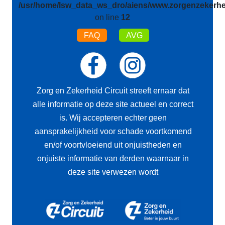
/usr/home/lsw_data_ws_dro/aiens/www.zorgenzekerhei
on line
12
FAQ
AVG
Zorg en Zekerheid Circuit streeft ernaar dat
alle informatie op deze site actueel en correct
is. Wij accepteren echter geen
aansprakelijkheid voor schade voortkomend
en/of voortvloeiend uit onjuistheden en
onjuiste informatie van derden waarnaar in
deze site verwezen wordt