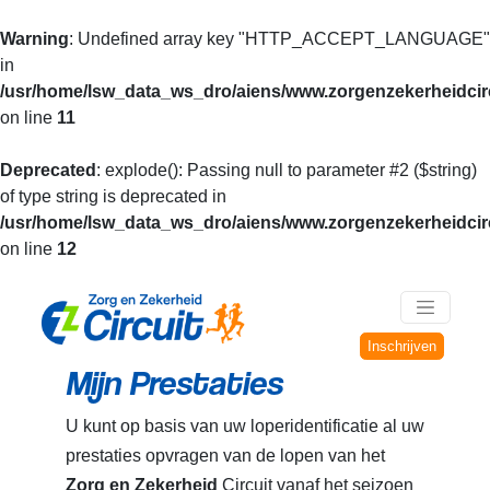
Warning
: Undefined array key "HTTP_ACCEPT_LANGUAGE"
in
/usr/home/lsw_data_ws_dro/aiens/www.zorgenzekerheidcirc
on line
11
Deprecated
: explode(): Passing null to parameter #2 ($string)
of type string is deprecated in
/usr/home/lsw_data_ws_dro/aiens/www.zorgenzekerheidcirc
on line
12
Inschrijven
Mijn Prestaties
U kunt op basis van uw loperidentificatie al uw
prestaties opvragen van de lopen van het
Zorg en Zekerheid
Circuit vanaf het seizoen