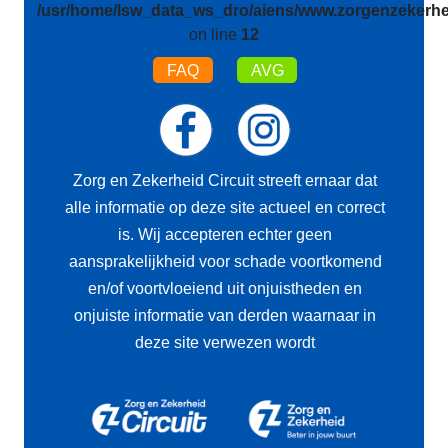
/usr/home/lsw_data_ws_dro/aiens/www.zorgenzekerhei
on line
12
FAQ
AVG
Zorg en Zekerheid Circuit streeft ernaar dat
alle informatie op deze site actueel en correct
is. Wij accepteren echter geen
aansprakelijkheid voor schade voortkomend
en/of voortvloeiend uit onjuistheden en
onjuiste informatie van derden waarnaar in
deze site verwezen wordt