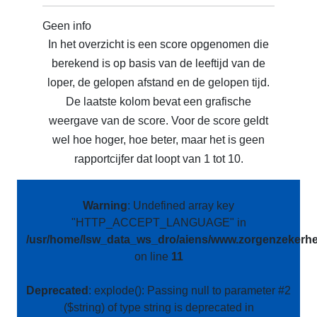
Geen info
In het overzicht is een score opgenomen die
berekend is op basis van de leeftijd van de
loper, de gelopen afstand en de gelopen tijd.
De laatste kolom bevat een grafische
weergave van de score. Voor de score geldt
wel hoe hoger, hoe beter, maar het is geen
rapportcijfer dat loopt van 1 tot 10.
Warning
: Undefined array key
"HTTP_ACCEPT_LANGUAGE" in
/usr/home/lsw_data_ws_dro/aiens/www.zorgenzekerhei
on line
11
Deprecated
: explode(): Passing null to parameter #2
($string) of type string is deprecated in