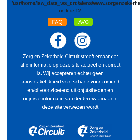
/usr/home/lsw_data_ws_dro/aiens/www.zorgenzekerhei
on line
12
FAQ
AVG
Zorg en Zekerheid Circuit streeft ernaar dat
alle informatie op deze site actueel en correct
is. Wij accepteren echter geen
aansprakelijkheid voor schade voortkomend
en/of voortvloeiend uit onjuistheden en
onjuiste informatie van derden waarnaar in
deze site verwezen wordt