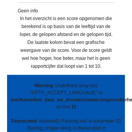
Geen info
In het overzicht is een score opgenomen die
berekend is op basis van de leeftijd van de
loper, de gelopen afstand en de gelopen tijd.
De laatste kolom bevat een grafische
weergave van de score. Voor de score geldt
wel hoe hoger, hoe beter, maar het is geen
rapportcijfer dat loopt van 1 tot 10.
Warning
: Undefined array key
"HTTP_ACCEPT_LANGUAGE" in
/usr/home/lsw_data_ws_dro/aiens/www.zorgenzekerhei
on line
11
Deprecated
: explode(): Passing null to parameter #2
($string) of type string is deprecated in