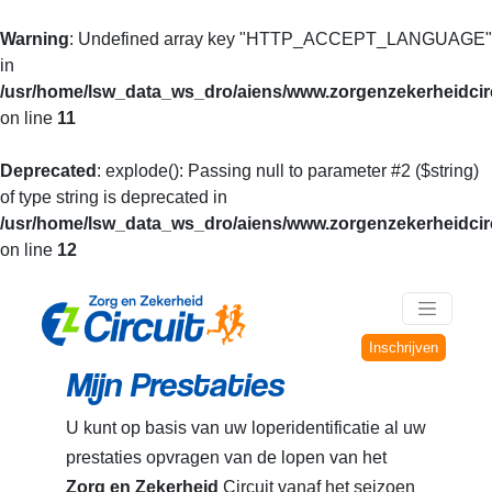
Warning
: Undefined array key "HTTP_ACCEPT_LANGUAGE"
in
/usr/home/lsw_data_ws_dro/aiens/www.zorgenzekerheidcirc
on line
11
Deprecated
: explode(): Passing null to parameter #2 ($string)
of type string is deprecated in
/usr/home/lsw_data_ws_dro/aiens/www.zorgenzekerheidcirc
on line
12
Inschrijven
Mijn Prestaties
U kunt op basis van uw loperidentificatie al uw
prestaties opvragen van de lopen van het
Zorg en Zekerheid
Circuit vanaf het seizoen