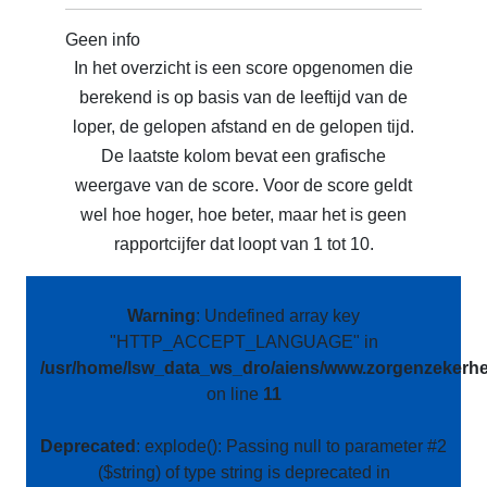
Geen info
In het overzicht is een score opgenomen die
berekend is op basis van de leeftijd van de
loper, de gelopen afstand en de gelopen tijd.
De laatste kolom bevat een grafische
weergave van de score. Voor de score geldt
wel hoe hoger, hoe beter, maar het is geen
rapportcijfer dat loopt van 1 tot 10.
Warning
: Undefined array key
"HTTP_ACCEPT_LANGUAGE" in
/usr/home/lsw_data_ws_dro/aiens/www.zorgenzekerhei
on line
11
Deprecated
: explode(): Passing null to parameter #2
($string) of type string is deprecated in