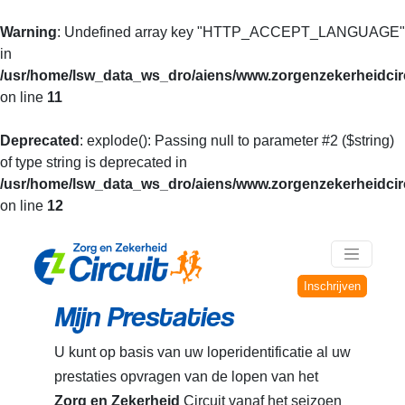
Warning
: Undefined array key "HTTP_ACCEPT_LANGUAGE"
in
/usr/home/lsw_data_ws_dro/aiens/www.zorgenzekerheidcirc
on line
11
Deprecated
: explode(): Passing null to parameter #2 ($string)
of type string is deprecated in
/usr/home/lsw_data_ws_dro/aiens/www.zorgenzekerheidcirc
on line
12
Inschrijven
Mijn Prestaties
U kunt op basis van uw loperidentificatie al uw
prestaties opvragen van de lopen van het
Zorg en Zekerheid
Circuit vanaf het seizoen