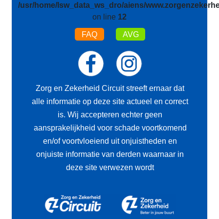
/usr/home/lsw_data_ws_dro/aiens/www.zorgenzekerhei
on line
12
FAQ
AVG
Zorg en Zekerheid Circuit streeft ernaar dat
alle informatie op deze site actueel en correct
is. Wij accepteren echter geen
aansprakelijkheid voor schade voortkomend
en/of voortvloeiend uit onjuistheden en
onjuiste informatie van derden waarnaar in
deze site verwezen wordt