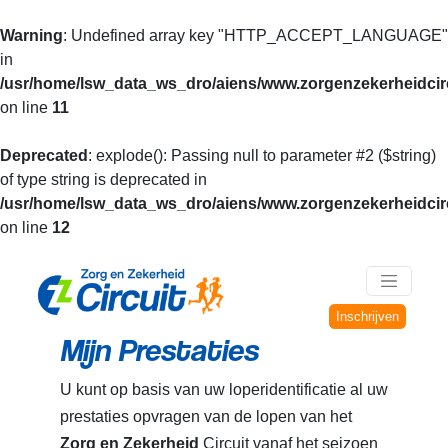
Warning
: Undefined array key "HTTP_ACCEPT_LANGUAGE"
in
/usr/home/lsw_data_ws_dro/aiens/www.zorgenzekerheidcirc
on line
11
Deprecated
: explode(): Passing null to parameter #2 ($string)
of type string is deprecated in
/usr/home/lsw_data_ws_dro/aiens/www.zorgenzekerheidcirc
on line
12
Inschrijven
Mijn Prestaties
U kunt op basis van uw loperidentificatie al uw
prestaties opvragen van de lopen van het
Zorg en Zekerheid
Circuit vanaf het seizoen