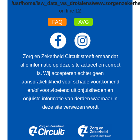
/usr/home/lsw_data_ws_dro/aiens/www.zorgenzekerhei
on line
12
FAQ
AVG
Zorg en Zekerheid Circuit streeft ernaar dat
alle informatie op deze site actueel en correct
is. Wij accepteren echter geen
aansprakelijkheid voor schade voortkomend
en/of voortvloeiend uit onjuistheden en
onjuiste informatie van derden waarnaar in
deze site verwezen wordt