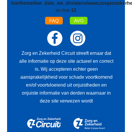
/usr/home/lsw_data_ws_dro/aiens/www.zorgenzekerhei
on line
12
FAQ
AVG
Zorg en Zekerheid Circuit streeft ernaar dat
alle informatie op deze site actueel en correct
is. Wij accepteren echter geen
aansprakelijkheid voor schade voortkomend
en/of voortvloeiend uit onjuistheden en
onjuiste informatie van derden waarnaar in
deze site verwezen wordt