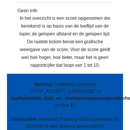
Geen info
In het overzicht is een score opgenomen die
berekend is op basis van de leeftijd van de
loper, de gelopen afstand en de gelopen tijd.
De laatste kolom bevat een grafische
weergave van de score. Voor de score geldt
wel hoe hoger, hoe beter, maar het is geen
rapportcijfer dat loopt van 1 tot 10.
Warning
: Undefined array key
"HTTP_ACCEPT_LANGUAGE" in
/usr/home/lsw_data_ws_dro/aiens/www.zorgenzekerhei
on line
11
Deprecated
: explode(): Passing null to parameter #2
($string) of type string is deprecated in