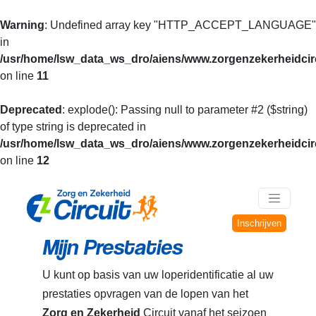
Warning
: Undefined array key "HTTP_ACCEPT_LANGUAGE"
in
/usr/home/lsw_data_ws_dro/aiens/www.zorgenzekerheidcirc
on line
11
Deprecated
: explode(): Passing null to parameter #2 ($string)
of type string is deprecated in
/usr/home/lsw_data_ws_dro/aiens/www.zorgenzekerheidcirc
on line
12
Inschrijven
Mijn Prestaties
U kunt op basis van uw loperidentificatie al uw
prestaties opvragen van de lopen van het
Zorg en Zekerheid
Circuit vanaf het seizoen