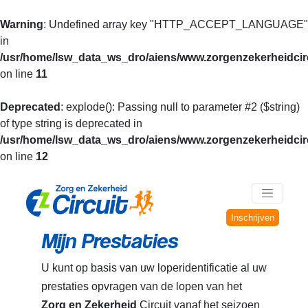
Warning
: Undefined array key "HTTP_ACCEPT_LANGUAGE"
in
/usr/home/lsw_data_ws_dro/aiens/www.zorgenzekerheidcirc
on line
11
Deprecated
: explode(): Passing null to parameter #2 ($string)
of type string is deprecated in
/usr/home/lsw_data_ws_dro/aiens/www.zorgenzekerheidcirc
on line
12
Inschrijven
Mijn Prestaties
U kunt op basis van uw loperidentificatie al uw
prestaties opvragen van de lopen van het
Zorg en Zekerheid
Circuit vanaf het seizoen