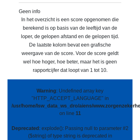
Geen info
In het overzicht is een score opgenomen die
berekend is op basis van de leeftijd van de
loper, de gelopen afstand en de gelopen tijd.
De laatste kolom bevat een grafische
weergave van de score. Voor de score geldt
wel hoe hoger, hoe beter, maar het is geen
rapportcijfer dat loopt van 1 tot 10.
Warning
: Undefined array key
"HTTP_ACCEPT_LANGUAGE" in
/usr/home/lsw_data_ws_dro/aiens/www.zorgenzekerhei
on line
11
Deprecated
: explode(): Passing null to parameter #2
($string) of type string is deprecated in