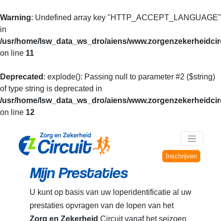
Warning
: Undefined array key "HTTP_ACCEPT_LANGUAGE"
in
/usr/home/lsw_data_ws_dro/aiens/www.zorgenzekerheidcirc
on line
11
Deprecated
: explode(): Passing null to parameter #2 ($string)
of type string is deprecated in
/usr/home/lsw_data_ws_dro/aiens/www.zorgenzekerheidcirc
on line
12
Inschrijven
Mijn Prestaties
U kunt op basis van uw loperidentificatie al uw
prestaties opvragen van de lopen van het
Zorg en Zekerheid
Circuit vanaf het seizoen