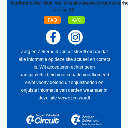
/usr/home/lsw_data_ws_dro/aiens/www.zorgenzekerhei
on line
12
FAQ
AVG
Zorg en Zekerheid Circuit streeft ernaar dat
alle informatie op deze site actueel en correct
is. Wij accepteren echter geen
aansprakelijkheid voor schade voortkomend
en/of voortvloeiend uit onjuistheden en
onjuiste informatie van derden waarnaar in
deze site verwezen wordt