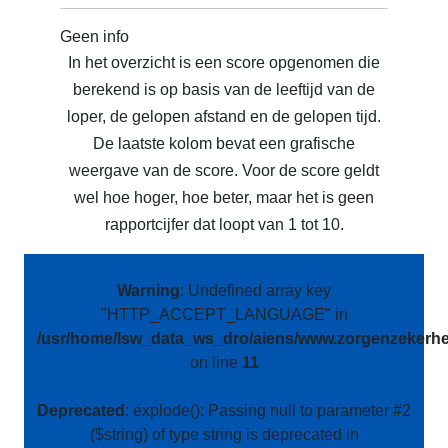
Geen info
In het overzicht is een score opgenomen die
berekend is op basis van de leeftijd van de
loper, de gelopen afstand en de gelopen tijd.
De laatste kolom bevat een grafische
weergave van de score. Voor de score geldt
wel hoe hoger, hoe beter, maar het is geen
rapportcijfer dat loopt van 1 tot 10.
Warning
: Undefined array key
"HTTP_ACCEPT_LANGUAGE" in
/usr/home/lsw_data_ws_dro/aiens/www.zorgenzekerhei
on line
11
Deprecated
: explode(): Passing null to parameter #2
($string) of type string is deprecated in