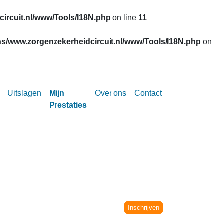
ircuit.nl/www/Tools/I18N.php
on line
11
s/www.zorgenzekerheidcircuit.nl/www/Tools/I18N.php
on
Uitslagen
Mijn
Over ons
Contact
Prestaties
Circuit vanaf het seizoen 2002-2003.
niet meer verwerkt.
Inschrijven