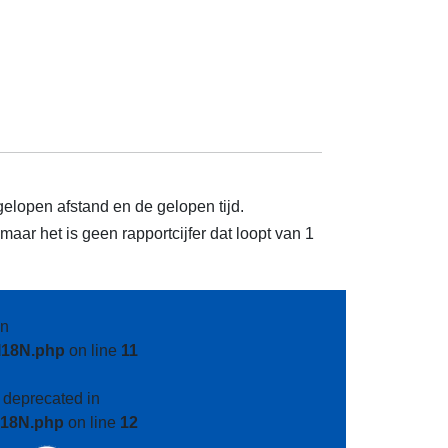
gelopen afstand en de gelopen tijd.
aar het is geen rapportcijfer dat loopt van 1
n
I18N.php
on line
11
s deprecated in
I18N.php
on line
12