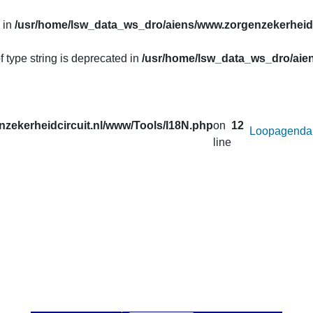
 in
/usr/home/lsw_data_ws_dro/aiens/www.zorgenzekerheidc
f type string is deprecated in
/usr/home/lsw_data_ws_dro/aien
zekerheidcircuit.nl/www/Tools/I18N.php
on
12
Loopagenda
line
uw prestaties opvragen van de lopen van het
Zorg en Zekerheid
. Correcties in de gegevens van de afgelopen seizoenen worden 
 u onder
Uitslagen
.
an afstand wilt veranderen voor de active loop.