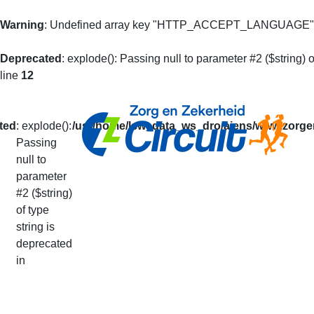
Warning
: Undefined array key "HTTP_ACCEPT_LANGUAGE"
Deprecated
: explode(): Passing null to parameter #2 ($string) o
line
12
ted
: explode():
/usr/home/lsw_data_ws_dro/aiens/www.zorgen
Passing
null to
Mijn Prestaties
parameter
#2 ($string)
of type
U kunt op basis van uw loperidentificatie al 
string is
De getoonde informatie is alleen informatief
deprecated
Uw prestaties van het lopende seizoen vindt
in
Via deze pagina kunt u ook doorgeven dat u v