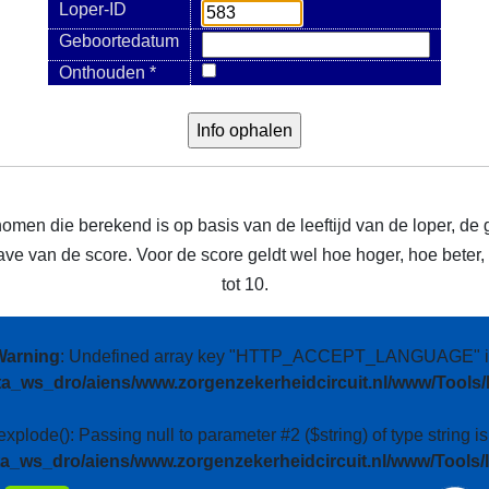
Loper-ID
Geboortedatum
Onthouden *
nomen die berekend is op basis van de leeftijd van de loper, de 
e van de score. Voor de score geldt wel hoe hoger, hoe beter, m
tot 10.
Warning
: Undefined array key "HTTP_ACCEPT_LANGUAGE" i
ta_ws_dro/aiens/www.zorgenzekerheidcircuit.nl/www/Tools/
 explode(): Passing null to parameter #2 ($string) of type string i
ta_ws_dro/aiens/www.zorgenzekerheidcircuit.nl/www/Tools/