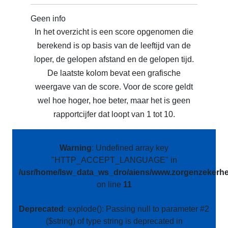
Geen info
In het overzicht is een score opgenomen die
berekend is op basis van de leeftijd van de
loper, de gelopen afstand en de gelopen tijd.
De laatste kolom bevat een grafische
weergave van de score. Voor de score geldt
wel hoe hoger, hoe beter, maar het is geen
rapportcijfer dat loopt van 1 tot 10.
Warning
: Undefined array key
"HTTP_ACCEPT_LANGUAGE" in
/usr/home/lsw_data_ws_dro/aiens/www.zorgenzekerhei
on line
11
Deprecated
: explode(): Passing null to parameter #2
($string) of type string is deprecated in