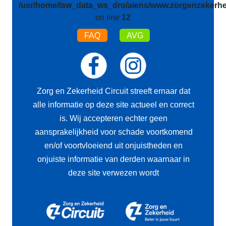
/usr/home/lsw_data_ws_dro/aiens/www.zorgenzekerhei
on line
12
FAQ
AVG
Zorg en Zekerheid Circuit streeft ernaar dat
alle informatie op deze site actueel en correct
is. Wij accepteren echter geen
aansprakelijkheid voor schade voortkomend
en/of voortvloeiend uit onjuistheden en
onjuiste informatie van derden waarnaar in
deze site verwezen wordt