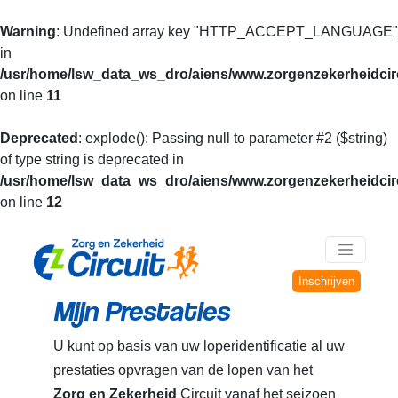
Warning
: Undefined array key "HTTP_ACCEPT_LANGUAGE"
in
/usr/home/lsw_data_ws_dro/aiens/www.zorgenzekerheidcirc
on line
11
Deprecated
: explode(): Passing null to parameter #2 ($string)
of type string is deprecated in
/usr/home/lsw_data_ws_dro/aiens/www.zorgenzekerheidcirc
on line
12
Inschrijven
Mijn Prestaties
U kunt op basis van uw loperidentificatie al uw
prestaties opvragen van de lopen van het
Zorg en Zekerheid
Circuit vanaf het seizoen