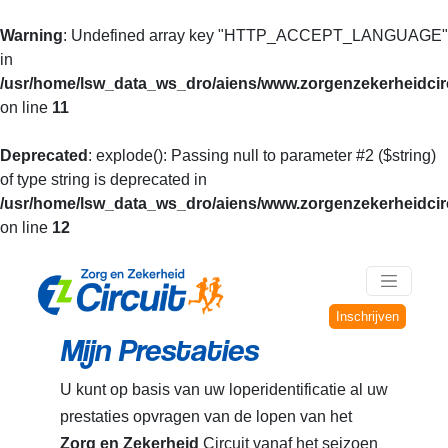
Warning
: Undefined array key "HTTP_ACCEPT_LANGUAGE"
in
/usr/home/lsw_data_ws_dro/aiens/www.zorgenzekerheidcirc
on line
11
Deprecated
: explode(): Passing null to parameter #2 ($string)
of type string is deprecated in
/usr/home/lsw_data_ws_dro/aiens/www.zorgenzekerheidcirc
on line
12
Inschrijven
Mijn Prestaties
U kunt op basis van uw loperidentificatie al uw
prestaties opvragen van de lopen van het
Zorg en Zekerheid
Circuit vanaf het seizoen