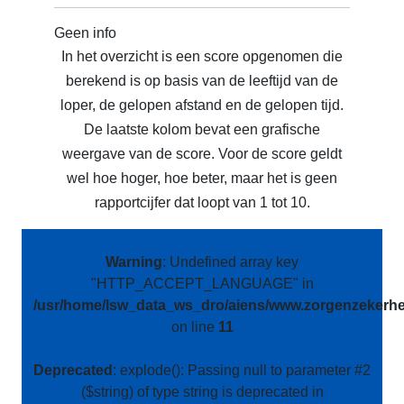
Geen info
In het overzicht is een score opgenomen die
berekend is op basis van de leeftijd van de
loper, de gelopen afstand en de gelopen tijd.
De laatste kolom bevat een grafische
weergave van de score. Voor de score geldt
wel hoe hoger, hoe beter, maar het is geen
rapportcijfer dat loopt van 1 tot 10.
Warning
: Undefined array key
"HTTP_ACCEPT_LANGUAGE" in
/usr/home/lsw_data_ws_dro/aiens/www.zorgenzekerhei
on line
11
Deprecated
: explode(): Passing null to parameter #2
($string) of type string is deprecated in