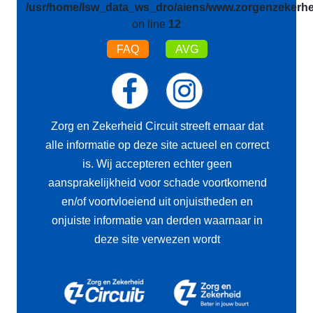
/usr/home/lsw_data_ws_dro/aiens/www.zorgenzekerhei
on line
12
FAQ
AVG
Zorg en Zekerheid Circuit streeft ernaar dat
alle informatie op deze site actueel en correct
is. Wij accepteren echter geen
aansprakelijkheid voor schade voortkomend
en/of voortvloeiend uit onjuistheden en
onjuiste informatie van derden waarnaar in
deze site verwezen wordt