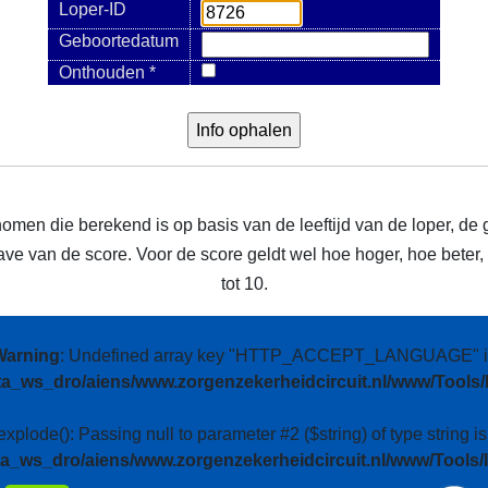
Loper-ID
Geboortedatum
Onthouden *
nomen die berekend is op basis van de leeftijd van de loper, de 
e van de score. Voor de score geldt wel hoe hoger, hoe beter, m
tot 10.
Warning
: Undefined array key "HTTP_ACCEPT_LANGUAGE" i
ta_ws_dro/aiens/www.zorgenzekerheidcircuit.nl/www/Tools/
 explode(): Passing null to parameter #2 ($string) of type string i
ta_ws_dro/aiens/www.zorgenzekerheidcircuit.nl/www/Tools/