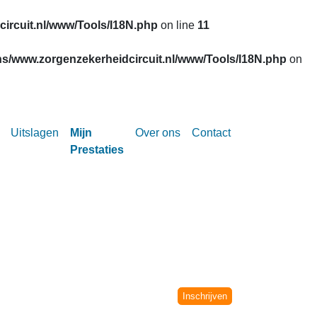
ircuit.nl/www/Tools/I18N.php
on line
11
s/www.zorgenzekerheidcircuit.nl/www/Tools/I18N.php
on
Uitslagen
Mijn
Over ons
Contact
Prestaties
Circuit vanaf het seizoen 2002-2003.
niet meer verwerkt.
Inschrijven