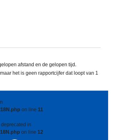
gelopen afstand en de gelopen tijd.
aar het is geen rapportcijfer dat loopt van 1
n
I18N.php
on line
11
s deprecated in
I18N.php
on line
12