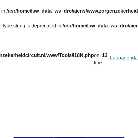
 in
/usr/home/lsw_data_ws_dro/aiens/www.zorgenzekerheidc
f type string is deprecated in
/usr/home/lsw_data_ws_dro/aien
zekerheidcircuit.nl/www/Tools/I18N.php
on
12
Loopagenda
line
uw prestaties opvragen van de lopen van het
Zorg en Zekerheid
. Correcties in de gegevens van de afgelopen seizoenen worden 
 u onder
Uitslagen
.
an afstand wilt veranderen voor de active loop.