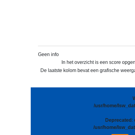
Geen info
In het overzicht is een score opge
De laatste kolom bevat een grafische weergav
/usr/home/lsw_da
Deprecated
:
/usr/home/lsw_da