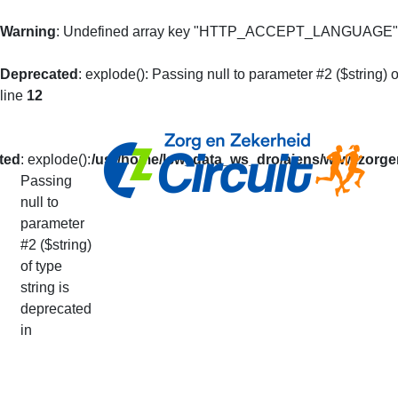
Warning
: Undefined array key "HTTP_ACCEPT_LANGUAGE"
Deprecated
: explode(): Passing null to parameter #2 ($string) o
line
12
ted
: explode():
/usr/home/lsw_data_ws_dro/aiens/www.zorgen
Passing
null to
Mijn Prestaties
parameter
#2 ($string)
of type
U kunt op basis van uw loperidentificatie al 
string is
De getoonde informatie is alleen informatief
deprecated
Uw prestaties van het lopende seizoen vindt
in
Via deze pagina kunt u ook doorgeven dat u v