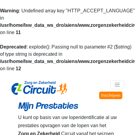
Warning
: Undefined array key "HTTP_ACCEPT_LANGUAGE"
in
/usr/home/lsw_data_ws_dro/aiens/www.zorgenzekerheidcirc
on line
11
Deprecated
: explode(): Passing null to parameter #2 ($string)
of type string is deprecated in
/usr/home/lsw_data_ws_dro/aiens/www.zorgenzekerheidcirc
on line
12
Inschrijven
Mijn Prestaties
U kunt op basis van uw loperidentificatie al uw
prestaties opvragen van de lopen van het
Zorg en Zekerheid
Circuit vanaf het seizoen