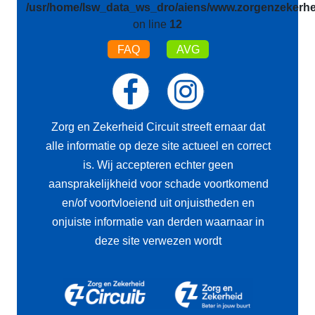
/usr/home/lsw_data_ws_dro/aiens/www.zorgenzekerhei
on line
12
FAQ
AVG
Zorg en Zekerheid Circuit streeft ernaar dat
alle informatie op deze site actueel en correct
is. Wij accepteren echter geen
aansprakelijkheid voor schade voortkomend
en/of voortvloeiend uit onjuistheden en
onjuiste informatie van derden waarnaar in
deze site verwezen wordt