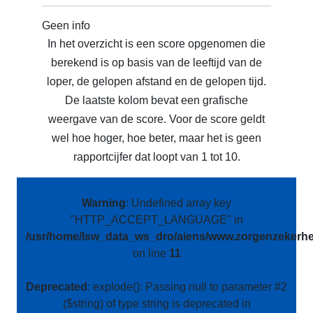
Geen info
In het overzicht is een score opgenomen die
berekend is op basis van de leeftijd van de
loper, de gelopen afstand en de gelopen tijd.
De laatste kolom bevat een grafische
weergave van de score. Voor de score geldt
wel hoe hoger, hoe beter, maar het is geen
rapportcijfer dat loopt van 1 tot 10.
Warning
: Undefined array key
"HTTP_ACCEPT_LANGUAGE" in
/usr/home/lsw_data_ws_dro/aiens/www.zorgenzekerhei
on line
11
Deprecated
: explode(): Passing null to parameter #2
($string) of type string is deprecated in