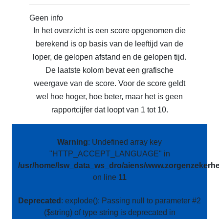
Geen info
In het overzicht is een score opgenomen die
berekend is op basis van de leeftijd van de
loper, de gelopen afstand en de gelopen tijd.
De laatste kolom bevat een grafische
weergave van de score. Voor de score geldt
wel hoe hoger, hoe beter, maar het is geen
rapportcijfer dat loopt van 1 tot 10.
Warning
: Undefined array key
"HTTP_ACCEPT_LANGUAGE" in
/usr/home/lsw_data_ws_dro/aiens/www.zorgenzekerhei
on line
11
Deprecated
: explode(): Passing null to parameter #2
($string) of type string is deprecated in