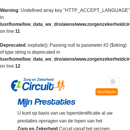
Warning
: Undefined array key "HTTP_ACCEPT_LANGUAGE"
in
/usr/home/lsw_data_ws_dro/aiens/www.zorgenzekerheidcirc
on line
11
Deprecated
: explode(): Passing null to parameter #2 ($string)
of type string is deprecated in
/usr/home/lsw_data_ws_dro/aiens/www.zorgenzekerheidcirc
on line
12
Inschrijven
Mijn Prestaties
U kunt op basis van uw loperidentificatie al uw
prestaties opvragen van de lopen van het
Zorg en Zekerheid
Circuit vanaf het seizoen