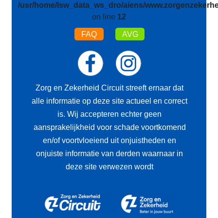
/usr/home/lsw_data_ws_dro/aiens/www.zorgenzekerhei
on line
12
FAQ
AVG
Zorg en Zekerheid Circuit streeft ernaar dat
alle informatie op deze site actueel en correct
is. Wij accepteren echter geen
aansprakelijkheid voor schade voortkomend
en/of voortvloeiend uit onjuistheden en
onjuiste informatie van derden waarnaar in
deze site verwezen wordt