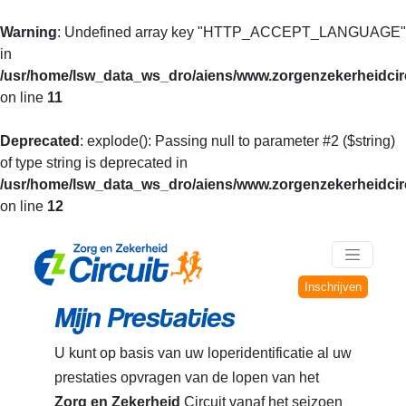
Warning
: Undefined array key "HTTP_ACCEPT_LANGUAGE"
in
/usr/home/lsw_data_ws_dro/aiens/www.zorgenzekerheidcirc
on line
11
Deprecated
: explode(): Passing null to parameter #2 ($string)
of type string is deprecated in
/usr/home/lsw_data_ws_dro/aiens/www.zorgenzekerheidcirc
on line
12
Inschrijven
Mijn Prestaties
U kunt op basis van uw loperidentificatie al uw
prestaties opvragen van de lopen van het
Zorg en Zekerheid
Circuit vanaf het seizoen