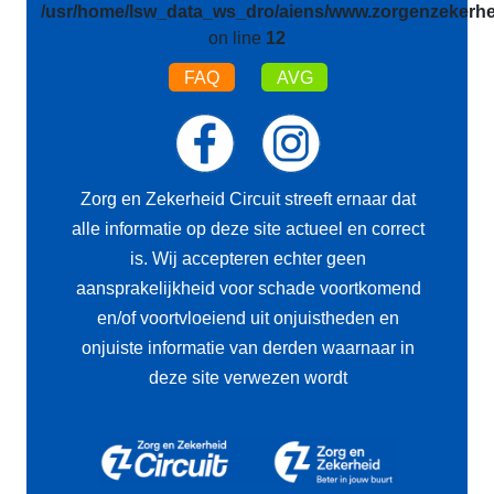
/usr/home/lsw_data_ws_dro/aiens/www.zorgenzekerhei
on line
12
FAQ
AVG
Zorg en Zekerheid Circuit streeft ernaar dat
alle informatie op deze site actueel en correct
is. Wij accepteren echter geen
aansprakelijkheid voor schade voortkomend
en/of voortvloeiend uit onjuistheden en
onjuiste informatie van derden waarnaar in
deze site verwezen wordt