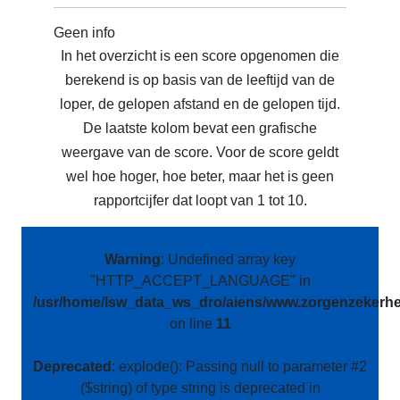
Geen info
In het overzicht is een score opgenomen die
berekend is op basis van de leeftijd van de
loper, de gelopen afstand en de gelopen tijd.
De laatste kolom bevat een grafische
weergave van de score. Voor de score geldt
wel hoe hoger, hoe beter, maar het is geen
rapportcijfer dat loopt van 1 tot 10.
Warning
: Undefined array key
"HTTP_ACCEPT_LANGUAGE" in
/usr/home/lsw_data_ws_dro/aiens/www.zorgenzekerhei
on line
11
Deprecated
: explode(): Passing null to parameter #2
($string) of type string is deprecated in