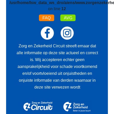
/usr/home/lsw_data_ws_dro/aiens/www.zorgenzekerhei
on line
12
FAQ
AVG
Zorg en Zekerheid Circuit streeft ernaar dat
alle informatie op deze site actueel en correct
is. Wij accepteren echter geen
aansprakelijkheid voor schade voortkomend
en/of voortvloeiend uit onjuistheden en
onjuiste informatie van derden waarnaar in
deze site verwezen wordt