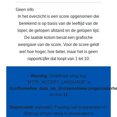
Geen info
In het overzicht is een score opgenomen die
berekend is op basis van de leeftijd van de
loper, de gelopen afstand en de gelopen tijd.
De laatste kolom bevat een grafische
weergave van de score. Voor de score geldt
wel hoe hoger, hoe beter, maar het is geen
rapportcijfer dat loopt van 1 tot 10.
Warning
: Undefined array key
"HTTP_ACCEPT_LANGUAGE" in
/usr/home/lsw_data_ws_dro/aiens/www.zorgenzekerhei
on line
11
Deprecated
: explode(): Passing null to parameter #2
($string) of type string is deprecated in