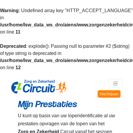
Warning
: Undefined array key "HTTP_ACCEPT_LANGUAGE"
in
/usr/home/lsw_data_ws_dro/aiens/www.zorgenzekerheidcirc
on line
11
Deprecated
: explode(): Passing null to parameter #2 ($string)
of type string is deprecated in
/usr/home/lsw_data_ws_dro/aiens/www.zorgenzekerheidcirc
on line
12
Inschrijven
Mijn Prestaties
U kunt op basis van uw loperidentificatie al uw
prestaties opvragen van de lopen van het
Zorg en Zekerheid
Circuit vanaf het seizoen