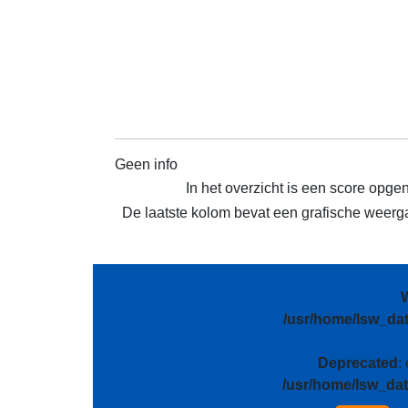
Geen info
In het overzicht is een score opge
De laatste kolom bevat een grafische weergav
/usr/home/lsw_da
Deprecated
:
/usr/home/lsw_da