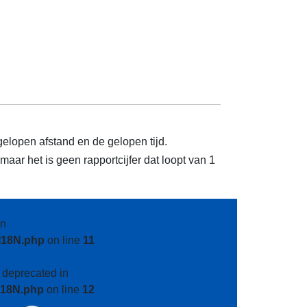
gelopen afstand en de gelopen tijd.
aar het is geen rapportcijfer dat loopt van 1
n
I18N.php
on line
11
s deprecated in
I18N.php
on line
12