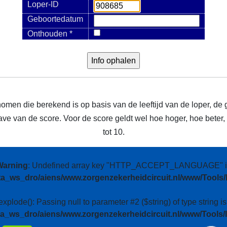
Loper-ID
Geboortedatum
Onthouden *
nomen die berekend is op basis van de leeftijd van de loper, de 
e van de score. Voor de score geldt wel hoe hoger, hoe beter, m
tot 10.
Warning
: Undefined array key "HTTP_ACCEPT_LANGUAGE" i
ta_ws_dro/aiens/www.zorgenzekerheidcircuit.nl/www/Tools/
 explode(): Passing null to parameter #2 ($string) of type string i
ta_ws_dro/aiens/www.zorgenzekerheidcircuit.nl/www/Tools/