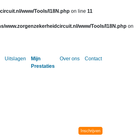
ircuit.nl/www/Tools/I18N.php
on line
11
s/www.zorgenzekerheidcircuit.nl/www/Tools/I18N.php
on
Uitslagen
Mijn
Over ons
Contact
Prestaties
Circuit vanaf het seizoen 2002-2003.
niet meer verwerkt.
Inschrijven