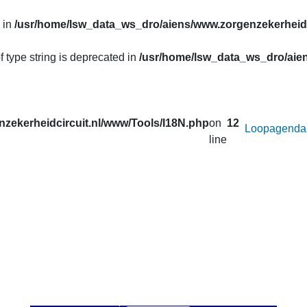
 in
/usr/home/lsw_data_ws_dro/aiens/www.zorgenzekerheidc
f type string is deprecated in
/usr/home/lsw_data_ws_dro/aien
zekerheidcircuit.nl/www/Tools/I18N.php
on
12
Loopagenda
line
uw prestaties opvragen van de lopen van het
Zorg en Zekerheid
. Correcties in de gegevens van de afgelopen seizoenen worden 
 u onder
Uitslagen
.
an afstand wilt veranderen voor de active loop.