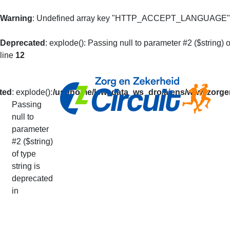
Warning
: Undefined array key "HTTP_ACCEPT_LANGUAGE"
Deprecated
: explode(): Passing null to parameter #2 ($string) o
line
12
ted
: explode():
/usr/home/lsw_data_ws_dro/aiens/www.zorgen
Passing
null to
Mijn Prestaties
parameter
#2 ($string)
of type
U kunt op basis van uw loperidentificatie al 
string is
De getoonde informatie is alleen informatief
deprecated
Uw prestaties van het lopende seizoen vindt
in
Via deze pagina kunt u ook doorgeven dat u v